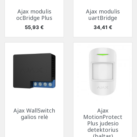
Ajax modulis
Ajax modulis
ocBridge Plus
uartBridge
Kaina
Kaina
55,93 €
34,41 €
Ajax WallSwitch
Ajax
galios relė
MotionProtect
Plus judesio
detektorius
(baltas)