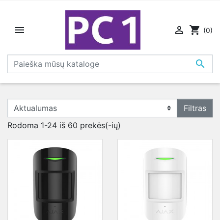


shopping_cart
(0)

Filtras
Rodoma 1-24 iš 60 prekės(-ių)