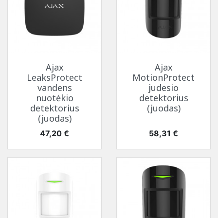
Ajax
Ajax
LeaksProtect
MotionProtect
vandens
judesio
nuotėkio
detektorius
detektorius
(juodas)
(juodas)
Kaina
Kaina
47,20 €
58,31 €