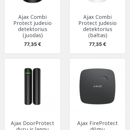
Ajax Combi
Ajax Combi
Protect judesio
Protect judesio
detektorius
detektorius
(juodas)
(baltas)
Kaina
Kaina
77,35 €
77,35 €
Ajax DoorProtect
Ajax FireProtect
durų ir langų
dūmų