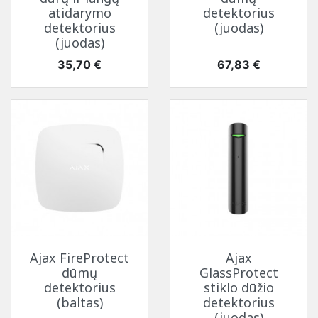
atidarymo
detektorius
detektorius
(juodas)
(juodas)
Kaina
Kaina
35,70 €
67,83 €
Ajax FireProtect
Ajax
dūmų
GlassProtect
detektorius
stiklo dūžio
(baltas)
detektorius
(juodas)