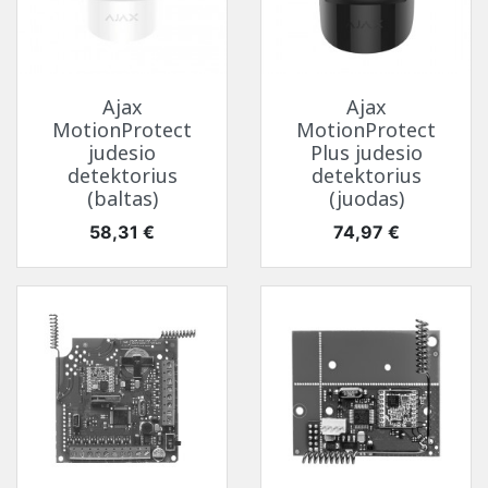
Ajax
Ajax
MotionProtect
MotionProtect
judesio
Plus judesio
detektorius
detektorius
(baltas)
(juodas)
Kaina
Kaina
58,31 €
74,97 €