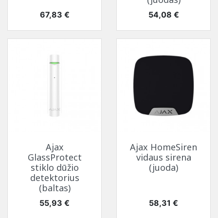
Kaina
Kaina
67,83 €
54,08 €
Ajax
Ajax HomeSiren
GlassProtect
vidaus sirena
stiklo dūžio
(juoda)
detektorius
(baltas)
Kaina
Kaina
55,93 €
58,31 €