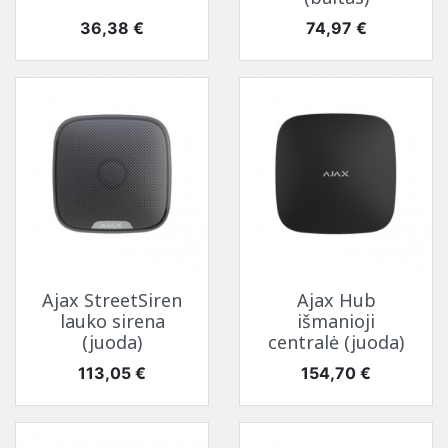
Kaina
Kaina
36,38 €
74,97 €
Ajax StreetSiren
Ajax Hub
lauko sirena
išmanioji
(juoda)
centralė (juoda)
Kaina
Kaina
113,05 €
154,70 €