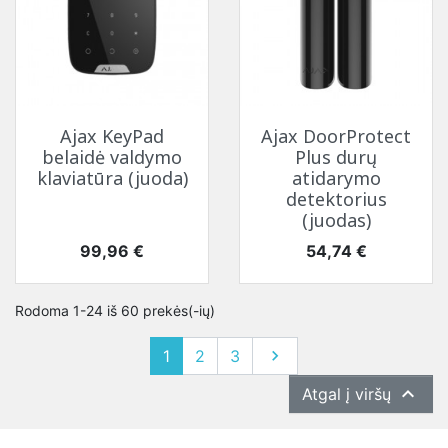
Ajax KeyPad
Ajax DoorProtect
belaidė valdymo
Plus durų
klaviatūra (juoda)
atidarymo
detektorius
(juodas)
Kaina
Kaina
99,96 €
54,74 €
Rodoma 1-24 iš 60 prekės(-ių)
Tęsti
1
2
3


Atgal į viršų