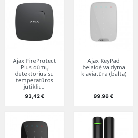
Ajax FireProtect
Ajax KeyPad
Plus dūmų
belaidė valdyma
detektorius su
klaviatūra (balta)
temperatūros
jutikliu...
Kaina
Kaina
93,42 €
99,96 €