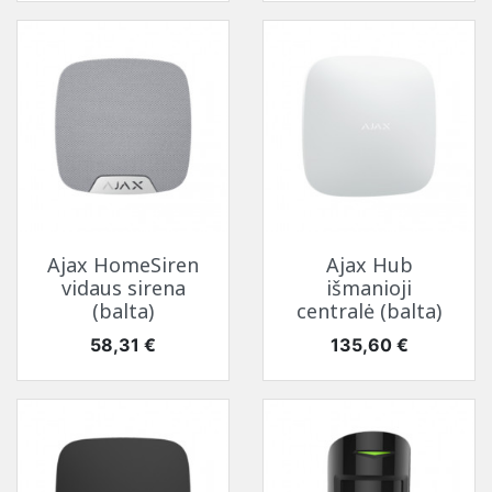
Ajax HomeSiren
Ajax Hub
vidaus sirena
išmanioji
(balta)
centralė (balta)
Kaina
Kaina
58,31 €
135,60 €