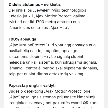
Didelis atstumas – ne kliūtis
Dėl unikalios „Jeweler“ ryšio technologijos
judesio jutiklį „Ajax MotionProtect“ galima
tvirtinti net iki 1700 metrų atstumu nuo
išmaniosios centralės „Ajax Hub“.
100% apsauga
„Ajax MotionProtect“ turi ypatingą apsaugą nuo
nusikaltėlių naudojamų būdų apsaugos
sistemoms slopinti – ryšio signalų slopinti
neleidžia unikali sistema, kuri šifruojamu signalu.
Išmanioji centralė, periodiškai siųsdama signalus,
taip pat nuolat tikrina detektorių veikimą.
Paprasta įrengti ir valdyti
Judesio detektorių „Ajax MotionProtect“ prie
„Ajax“ apsaugos sistemos prijungsite išmaniuoju
įrenginiu nuskenavę ant pakuotės esantį QR kodą