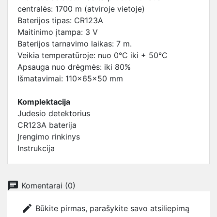
centralės: 1700 m (atviroje vietoje)
Baterijos tipas: CR123A
Maitinimo įtampa: 3 V
Baterijos tarnavimo laikas: 7 m.
Veikia temperatūroje: nuo 0°C iki + 50°C
Apsauga nuo drėgmės: iki 80%
Išmatavimai: 110x65x50 mm
Komplektacija
Judesio detektorius
CR123A baterija
Įrengimo rinkinys
Instrukcija
chat
Komentarai (0)
edit
Būkite pirmas, parašykite savo atsiliepimą