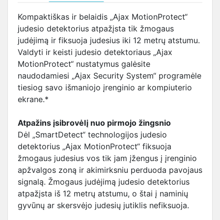
Kompaktiškas ir belaidis „Ajax MotionProtect“
judesio detektorius atpažįsta tik žmogaus
judėjimą ir fiksuoja judesius iki 12 metrų atstumu.
Valdyti ir keisti judesio detektoriaus „Ajax
MotionProtect“ nustatymus galėsite
naudodamiesi „Ajax Security System“ programėle
tiesiog savo išmaniojo įrenginio ar kompiuterio
ekrane.*
Atpažins įsibrovėlį nuo pirmojo žingsnio
Dėl „SmartDetect“ technologijos judesio
detektorius „Ajax MotionProtect“ fiksuoja
žmogaus judesius vos tik jam įžengus į įrenginio
apžvalgos zoną ir akimirksniu perduoda pavojaus
signalą. Žmogaus judėjimą judesio detektorius
atpažįsta iš 12 metrų atstumu, o štai į naminių
gyvūnų ar skersvėjo judesių jutiklis nefiksuoja.