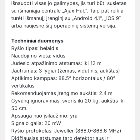
išnaudoti visas jo galimybes, jis turi būti susietas
su išmaniąja centrale „Ajax Hub“. Taip pat reikia
turėti išmanųjį įrenginį su „Android 4.1“, „iOS 9“
arba naujesne šių operacinių sistemų versija.
Techniniai duomenys
Ryšio tipas: belaidis
Naudojimo vieta: vidus
Judesio atpažinimo atstumas: iki 12 m
Jautrumas: 3 lygiai (žemas, vidutinis, aukštas)
Aptikimo kamppas: 88.5° horizontalus / 80°
vertikalus
Rekomenduojamas įrengimo aukštis: 2.4 m
Gyvūnų ignoravimas: svoris iki 20 kg, aukštis iki
50 cm.
Apsauga nuo įsilaužimo: yra
Signalo galia: 20 mW
Ryšio protokolas: Jeweller (868.0-868.6 MHz)
Didžiausias atstumas tarp detektoriaus ir