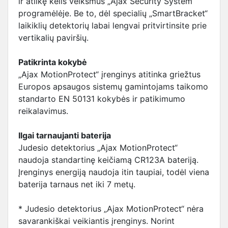
ir atlikę kelis veiksmus „Ajax Security System“
programėlėje. Be to, dėl specialių „SmartBracket“
laikiklių detektorių labai lengvai pritvirtinsite prie
vertikalių paviršių.
Patikrinta kokybė
„Ajax MotionProtect“ įrenginys atitinka griežtus
Europos apsaugos sistemų gamintojams taikomo
standarto EN 50131 kokybės ir patikimumo
reikalavimus.
Ilgai tarnaujanti baterija
Judesio detektorius „Ajax MotionProtect“
naudoja standartinę keičiamą CR123A bateriją.
Įrenginys energiją naudoja itin taupiai, todėl viena
baterija tarnaus net iki 7 metų.
* Judesio detektorius „Ajax MotionProtect“ nėra
savarankiškai veikiantis įrenginys. Norint