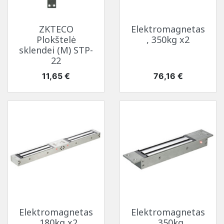
ZKTECO
Elektromagnetas
Plokštelė
, 350kg x2
sklendei (M) STP-
22
Kaina
Kaina
11,65 €
76,16 €
Elektromagnetas
Elektromagnetas
, 180kg x2
, 350kg