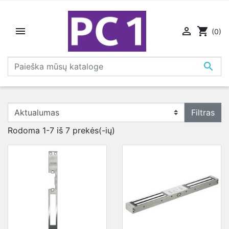


shopping_cart
(0)

Filtras
Rodoma 1-7 iš 7 prekės(-ių)