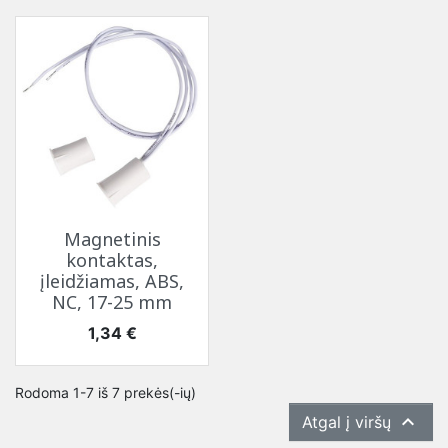
Magnetinis
kontaktas,
įleidžiamas, ABS,
NC, 17-25 mm
Kaina
1,34 €
Rodoma 1-7 iš 7 prekės(-ių)

Atgal į viršų