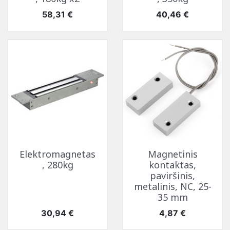
Kaina
Kaina
58,31 €
40,46 €
Elektromagnetas
Magnetinis
, 280kg
kontaktas,
paviršinis,
metalinis, NC, 25-
35 mm
Kaina
Kaina
30,94 €
4,87 €