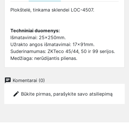
Plokštelė, tinkama sklendei LOC-4507.
Techniniai duomenys:
Išmatavimai: 25x250mm.
Užrakto angos išmatavimai: 17x91mm.
Suderinamumas: ZKTeco 45/44, 50 ir 99 serijos.
Medžiaga: nerūdijantis plienas.
chat
Komentarai (0)
edit
Būkite pirmas, parašykite savo atsiliepimą