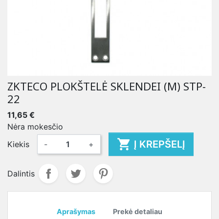
ZKTECO PLOKŠTELĖ SKLENDEI (M) STP-
22
11,65 €
Nėra mokesčio

Į KREPŠELĮ
Kiekis
-
+
Dalintis
Aprašymas
Prekė detaliau