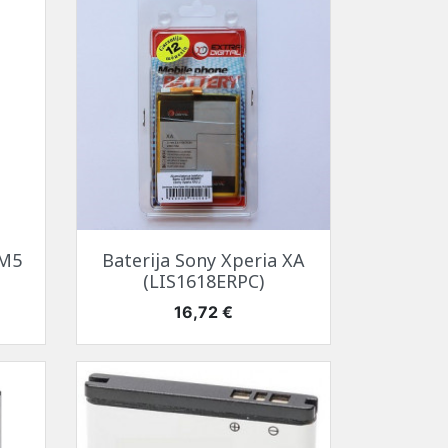
temperatūrą
SAMSUNG ekrano
tema (HBTM)
i
kabeliai
i
i
Greita peržiūra

 M5
Baterija Sony Xperia XA
(LIS1618ERPC)
Kaina
16,72 €