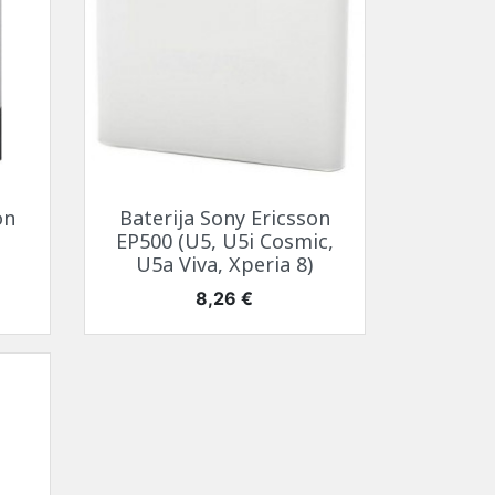
Greita peržiūra

on
Baterija Sony Ericsson
EP500 (U5, U5i Cosmic,
U5a Viva, Xperia 8)
Kaina
8,26 €