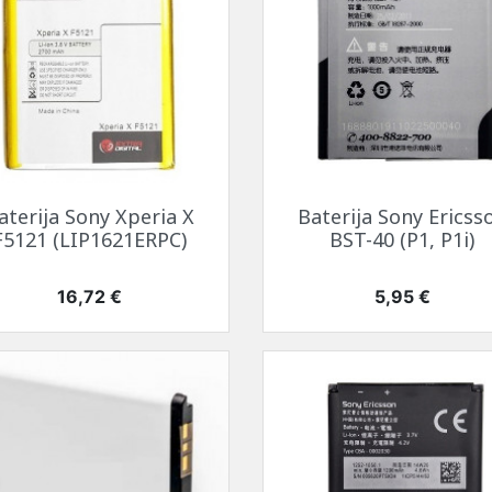
Greita peržiūra
Greita peržiūra


aterija Sony Xperia X
Baterija Sony Ericss
F5121 (LIP1621ERPC)
BST-40 (P1, P1i)
Kaina
Kaina
16,72 €
5,95 €