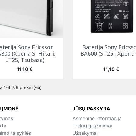
Greita peržiūra
Greita peržiūra


aterija Sony Ericsson
Baterija Sony Ericss
800 (Xperia S, Hikari,
BA600 (ST25i, Xperia
LT25, Tsubasa)
Kaina
Kaina
11,10 €
11,10 €
 1-8 iš 8 prekės(-ių)
 ĮMONĖ
JŪSŲ PASKYRA
atymas
Asmeninė informacija
ktai
Prekių grąžinimai
nimo taisyklės
Užsakymai