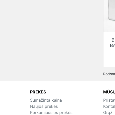
B
BA
Rodoma
PREKĖS
MŪSŲ
Sumažinta kaina
Prist
Naujos prekės
Konta
Perkamiausios prekės
Grąži