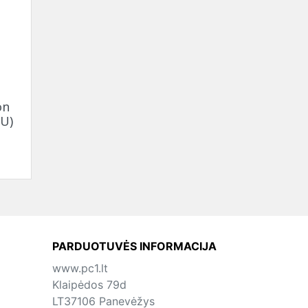
on
 U)
PARDUOTUVĖS INFORMACIJA
www.pc1.lt
Klaipėdos 79d
LT37106 Panevėžys