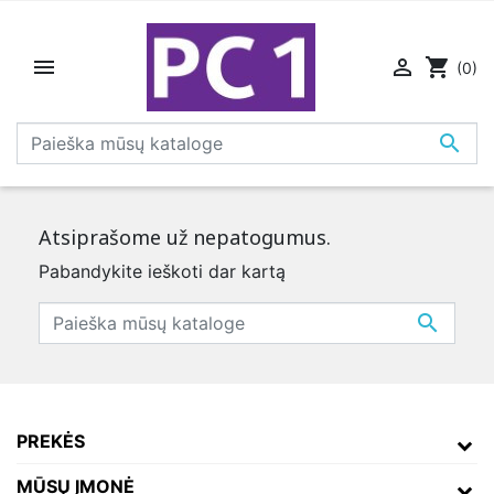


shopping_cart
(0)

Atsiprašome už nepatogumus.
Pabandykite ieškoti dar kartą

PREKĖS
MŪSŲ ĮMONĖ