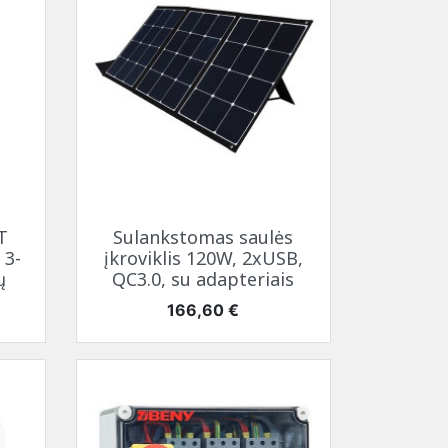
Greita peržiūra

T
Sulankstomas saulės
 3-
įkroviklis 120W, 2xUSB,
ų
QC3.0, su adapteriais
Kaina
166,60 €