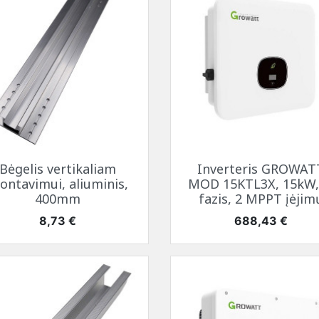
Greita peržiūra
Greita peržiūra


Bėgelis vertikaliam
Inverteris GROWAT
ontavimui, aliuminis,
MOD 15KTL3X, 15kW,
400mm
fazis, 2 MPPT įėjim
Kaina
Kaina
8,73 €
688,43 €