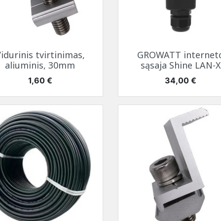
Greita peržiūra
Greita peržiūra


idurinis tvirtinimas,
GROWATT internet
aliuminis, 30mm
sąsaja Shine LAN-X
Kaina
Kaina
1,60 €
34,00 €