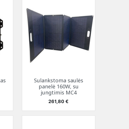
Greita peržiūra

kas
Sulankstoma saulės
panelė 160W, su
jungtimis MC4
Kaina
261,80 €