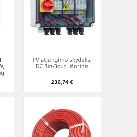
Greita peržiūra

T
PV atjungimo skydelis,
W,
DC 3in-3out, išorinis
mų
Kaina
236,74 €