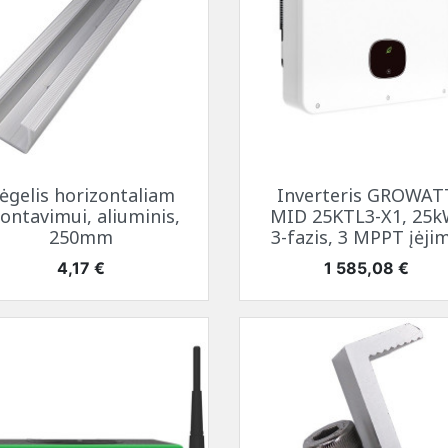
Greita peržiūra
Greita peržiūra


ėgelis horizontaliam
Inverteris GROWAT
ontavimui, aliuminis,
MID 25KTL3-X1, 25k
250mm
3-fazis, 3 MPPT įėji
Kaina
Kaina
4,17 €
1 585,08 €