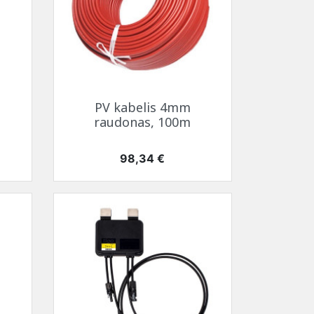
Greita peržiūra

PV kabelis 4mm
raudonas, 100m
Kaina
98,34 €