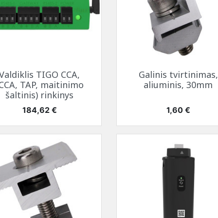
Greita peržiūra
Greita peržiūra


Valdiklis TIGO CCA,
Galinis tvirtinimas,
(CCA, TAP, maitinimo
aliuminis, 30mm
šaltinis) rinkinys
Kaina
Kaina
184,62 €
1,60 €