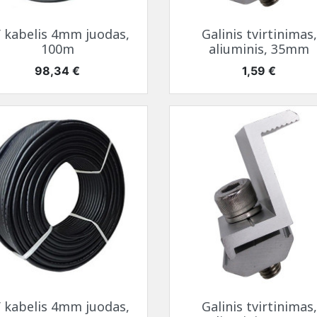
Greita peržiūra
Greita peržiūra


 kabelis 4mm juodas,
Galinis tvirtinimas,
100m
aliuminis, 35mm
Kaina
Kaina
98,34 €
1,59 €
Greita peržiūra
Greita peržiūra


 kabelis 4mm juodas,
Galinis tvirtinimas,