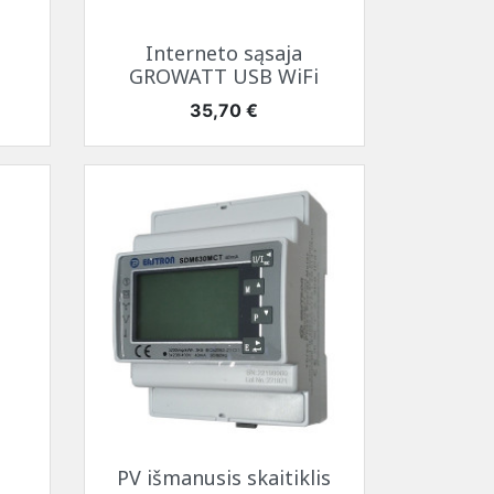
Greita peržiūra

Interneto sąsaja
GROWATT USB WiFi
Kaina
35,70 €
Greita peržiūra

PV išmanusis skaitiklis