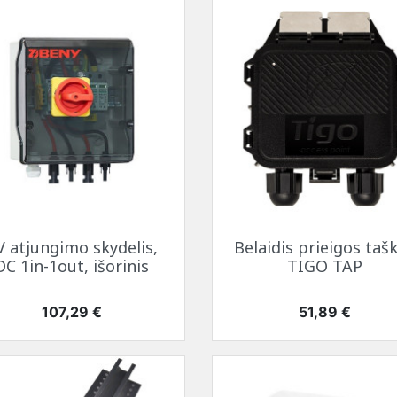
Greita peržiūra
Greita peržiūra


V atjungimo skydelis,
Belaidis prieigos taš
DC 1in-1out, išorinis
TIGO TAP
Kaina
Kaina
107,29 €
51,89 €