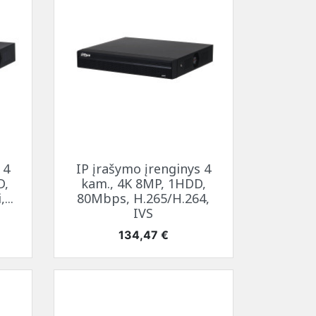
Greita peržiūra

 4
IP įrašymo įrenginys 4
D,
kam., 4K 8MP, 1HDD,
...
80Mbps, H.265/H.264,
IVS
Kaina
134,47 €