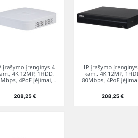
Greita peržiūra
Greita peržiūra


P įrašymo įrenginys 4
IP įrašymo įrenginys
am., 4K 12MP, 1HDD,
kam., 4K 12MP, 1HD
Mbps, 4PoE įėjimai,...
80Mbps, 4PoE įėjimai,
Kaina
Kaina
208,25 €
208,25 €