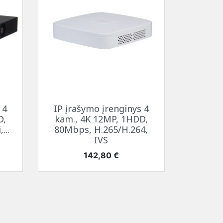
Greita peržiūra

 4
IP įrašymo įrenginys 4
D,
kam., 4K 12MP, 1HDD,
...
80Mbps, H.265/H.264,
IVS
Kaina
142,80 €