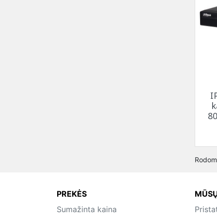
I
k
80
Rodoma
PREKĖS
MŪSŲ
Sumažinta kaina
Prist