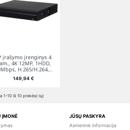
Greita peržiūra

P įrašymo įrenginys 4
am., 4K 12MP, 1HDD,
Mbps, H.265/H.264,...
Kaina
149,94 €
 1-10 iš 10 prekės(-ių)
 ĮMONĖ
JŪSŲ PASKYRA
atymas
Asmeninė informacija