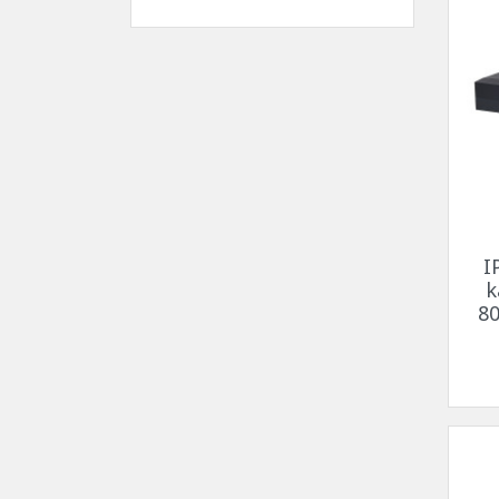
I
k
80