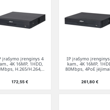
Greita peržiūra
Greita peržiūra


P įrašymo įrenginys 4
IP įrašymo įrenginys
am., 4K 16MP, 1HDD,
kam., 4K 16MP, 1HD
Mbps, H.265/H.264,...
80Mbps, 4PoE įėjimai,
Kaina
Kaina
172,55 €
261,80 €