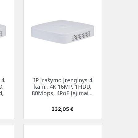
temperatūrą
SAMSUNG ekrano
tema (HBTM)
i
kabeliai
i
i
Greita peržiūra

 4
IP įrašymo įrenginys 4
D,
kam., 4K 16MP, 1HDD,
4,
80Mbps, 4PoE įėjimai,...
Kaina
232,05 €