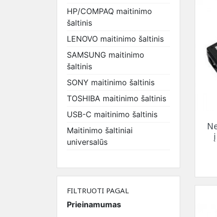
LCD 15.6
XIAOMI apsauginiai stiklai
kameros
Objektyvai
klaviatūra
bateri
univer
HP/COMPAQ maitinimo
LCD 16.0
6Mp IP
MSI klaviatūra
LENO
šaltinis
LCD 17.3
kameros
SAMSUNG
bateri
LENOVO maitinimo šaltinis
LCD 21.5
8Mp 4K IP
klaviatūra
MSI ba
SAMSUNG maitinimo
kameros
SONY
SAMS
šaltinis
Thermo IP
klaviatūra
bateri
kameros
TOSHIBA
SONY 
SONY maitinimo šaltinis
Valdomos IP
klaviatūra
TOSHI
TOSHIBA maitinimo šaltinis
kameros
bateri
USB-C maitinimo šaltinis
XIAOM
Ne
bateri
Maitinimo šaltiniai
universalūs
FILTRUOTI PAGAL
Prieinamumas