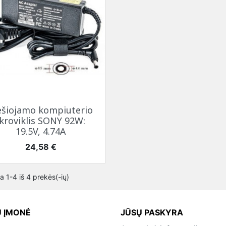
Greita peržiūra

šiojamo kompiuterio
įkroviklis SONY 92W:
19.5V, 4.74A
Kaina
24,58 €
 1-4 iš 4 prekės(-ių)
 ĮMONĖ
JŪSŲ PASKYRA