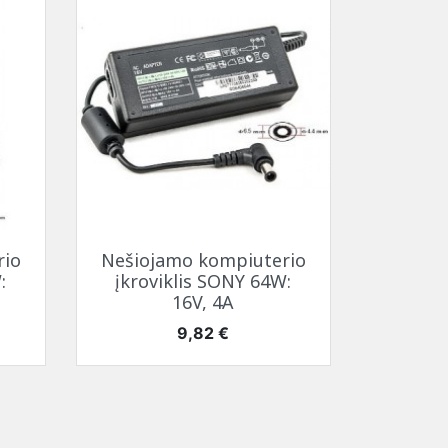
temperatūrą
SAMSUNG ekrano
tema (HBTM)
i
kabeliai
i
i
Greita peržiūra

rio
Nešiojamo kompiuterio
:
įkroviklis SONY 64W:
16V, 4A
Kaina
9,82 €