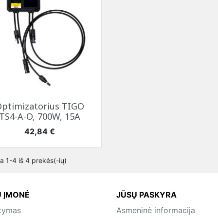
Greita peržiūra

ptimizatorius TIGO
TS4-A-O, 700W, 15A
Kaina
42,84 €
 1-4 iš 4 prekės(-ių)
 ĮMONĖ
JŪSŲ PASKYRA
atymas
Asmeninė informacija