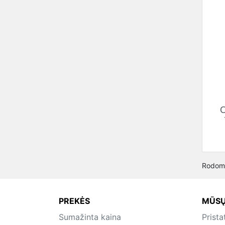
O
Rodoma
PREKĖS
MŪSŲ
Sumažinta kaina
Prist