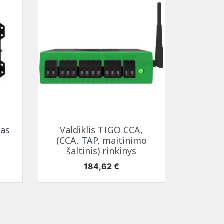
temperatūrą
SAMSUNG ekrano
tema (HBTM)
i
kabeliai
i
i
Greita peržiūra

kas
Valdiklis TIGO CCA,
(CCA, TAP, maitinimo
šaltinis) rinkinys
Kaina
184,62 €