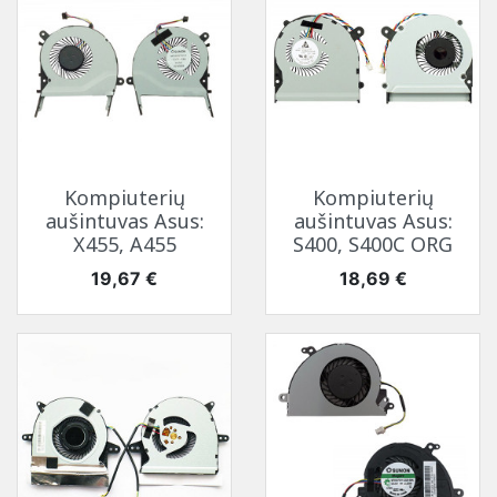
Kompiuterių
Kompiuterių
aušintuvas Asus:
aušintuvas Asus:
X455, A455
S400, S400C ORG
Kaina
Kaina
19,67 €
18,69 €