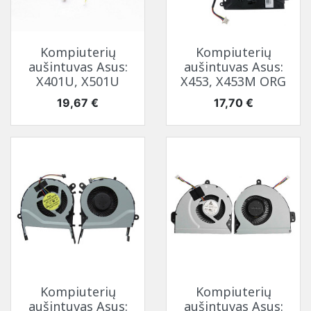
Kompiuterių
Kompiuterių
aušintuvas Asus:
aušintuvas Asus:
X401U, X501U
X453, X453M ORG
Kaina
Kaina
19,67 €
17,70 €
Kompiuterių
Kompiuterių
aušintuvas Asus:
aušintuvas Asus: