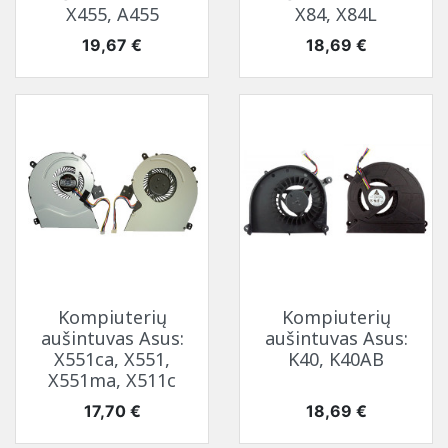
X455, A455
X84, X84L
Kaina
Kaina
19,67 €
18,69 €
Kompiuterių
Kompiuterių
aušintuvas Asus:
aušintuvas Asus:
X551ca, X551,
K40, K40AB
X551ma, X511c
Kaina
Kaina
17,70 €
18,69 €