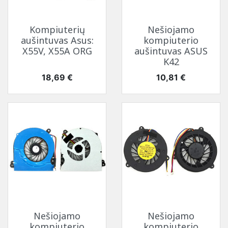
Kompiuterių
Nešiojamo
aušintuvas Asus:
kompiuterio
X55V, X55A ORG
aušintuvas ASUS
K42
Kaina
Kaina
18,69 €
10,81 €
Nešiojamo
Nešiojamo
kompiuterio
kompiuterio