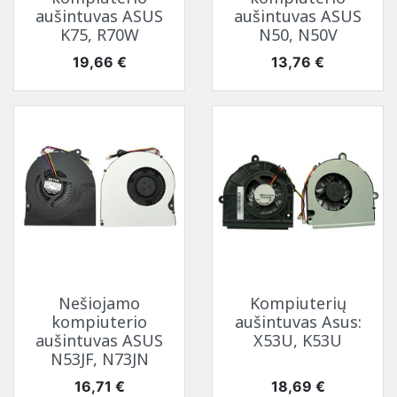
aušintuvas ASUS
aušintuvas ASUS
K75, R70W
N50, N50V
Kaina
Kaina
19,66 €
13,76 €
Nešiojamo
Kompiuterių
kompiuterio
aušintuvas Asus:
aušintuvas ASUS
X53U, K53U
N53JF, N73JN
Kaina
Kaina
16,71 €
18,69 €