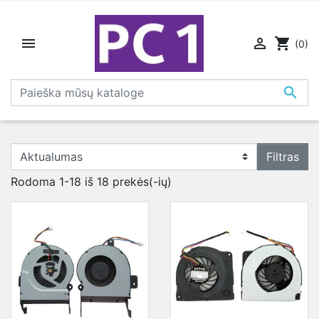


shopping_cart
(0)

Filtras
Rodoma 1-18 iš 18 prekės(-ių)