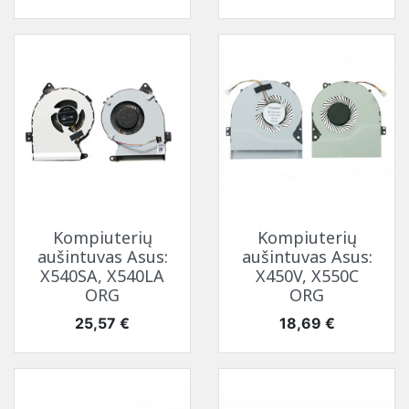
Kompiuterių
Kompiuterių
aušintuvas Asus:
aušintuvas Asus:
X540SA, X540LA
X450V, X550C
ORG
ORG
Kaina
Kaina
25,57 €
18,69 €