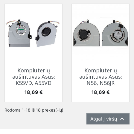
Kompiuterių
Kompiuterių
aušintuvas Asus:
aušintuvas Asus:
K55VD, A55VD
N56, N56JR
Kaina
Kaina
18,69 €
18,69 €
Rodoma 1-18 iš 18 prekės(-ių)

Atgal į viršų