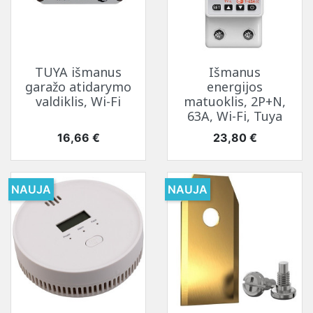
TUYA išmanus
Išmanus
garažo atidarymo
energijos
valdiklis, Wi-Fi
matuoklis, 2P+N,
63A, Wi-Fi, Tuya
Kaina
Kaina
16,66 €
23,80 €
NAUJA
NAUJA