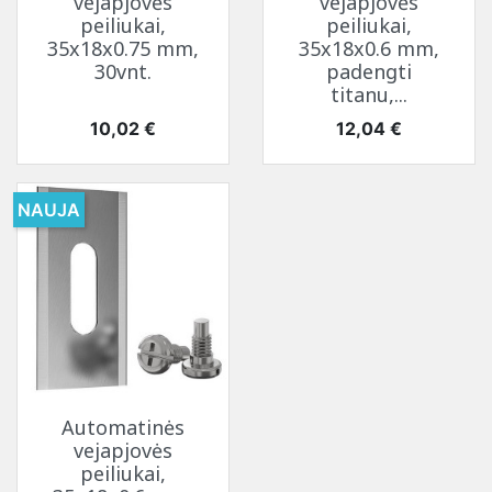
vejapjovės
vejapjovės
peiliukai,
peiliukai,
35x18x0.75 mm,
35x18x0.6 mm,
30vnt.
padengti
titanu,...
Kaina
Kaina
10,02 €
12,04 €
NAUJA
Automatinės
vejapjovės
peiliukai,