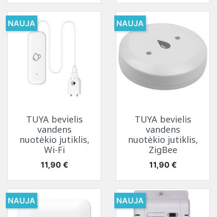
NAUJA
NAUJA
TUYA bevielis
TUYA bevielis
vandens
vandens
nuotėkio jutiklis,
nuotėkio jutiklis,
Wi-Fi
ZigBee
Kaina
Kaina
11,90 €
11,90 €
NAUJA
NAUJA