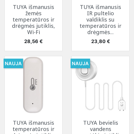
TUYA išmanusis
TUYA išmanusis
žemės
IR pultelio
temperatūros ir
valdiklis su
drėgmės jutiklis,
temperatūros ir
Wi-Fi
drėgmės...
Kaina
Kaina
28,56 €
23,80 €
NAUJA
NAUJA
TUYA išmanusis
TUYA bevielis
temperatūros ir
vandens