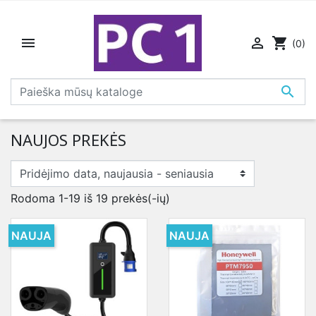


shopping_cart
(0)

NAUJOS PREKĖS
Rodoma 1-19 iš 19 prekės(-ių)
NAUJA
NAUJA