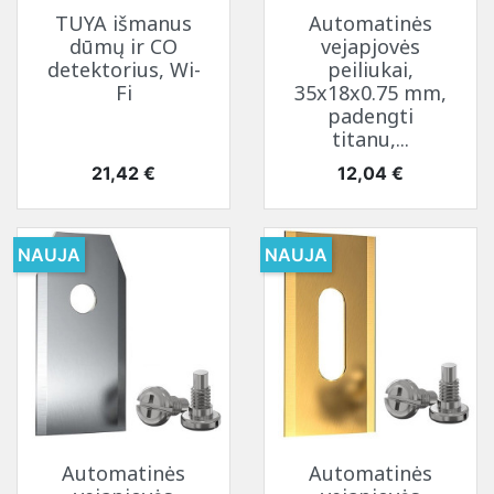
TUYA išmanus
Automatinės
dūmų ir CO
vejapjovės
detektorius, Wi-
peiliukai,
Fi
35x18x0.75 mm,
padengti
titanu,...
Kaina
Kaina
21,42 €
12,04 €
NAUJA
NAUJA
Automatinės
Automatinės