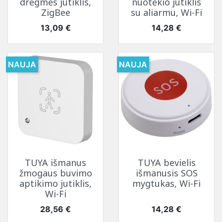
drėgmės jutiklis,
nuotėkio jutiklis
ZigBee
su aliarmu, Wi-Fi
Kaina
Kaina
13,09 €
14,28 €
NAUJA
NAUJA
TUYA išmanus
TUYA bevielis
žmogaus buvimo
išmanusis SOS
aptikimo jutiklis,
mygtukas, Wi-Fi
Wi-Fi
Kaina
Kaina
28,56 €
14,28 €