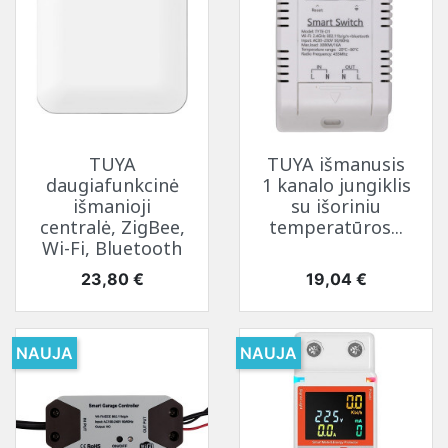
TUYA
TUYA išmanusis
daugiafunkcinė
1 kanalo jungiklis
išmanioji
su išoriniu
centralė, ZigBee,
temperatūros...
Wi-Fi, Bluetooth
Kaina
Kaina
23,80 €
19,04 €
NAUJA
NAUJA