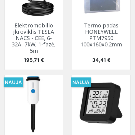
Elektromobilio
Termo padas
įkroviklis TESLA
HONEYWELL
NACS - CEE, 6-
PTM7950
32A, 7kW, 1-fazė,
100x160x0.2mm
5m
Kaina
Kaina
195,71 €
34,41 €
NAUJA
NAUJA