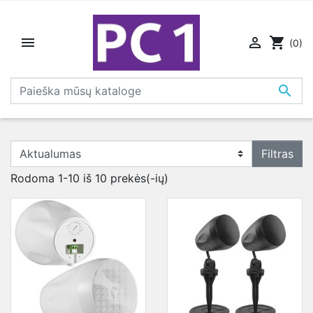


shopping_cart
(0)

Filtras
Rodoma 1-10 iš 10 prekės(-ių)