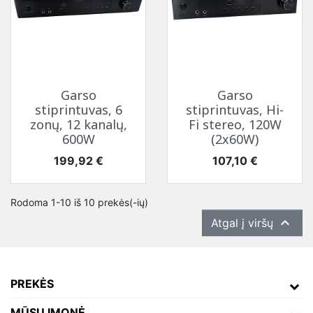
Garso
Garso
stiprintuvas, 6
stiprintuvas, Hi-
zonų, 12 kanalų,
Fi stereo, 120W
600W
(2x60W)
Kaina
Kaina
199,92 €
107,10 €
Rodoma 1-10 iš 10 prekės(-ių)

Atgal į viršų
PREKĖS
MŪSŲ ĮMONĖ