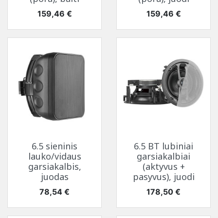
Kaina
Kaina
159,46 €
159,46 €
6.5 sieninis
6.5 BT lubiniai
lauko/vidaus
garsiakalbiai
garsiakalbis,
(aktyvus +
juodas
pasyvus), juodi
Kaina
Kaina
78,54 €
178,50 €