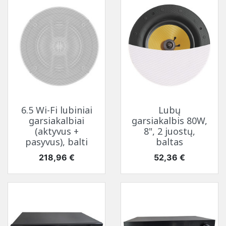
6.5 Wi-Fi lubiniai
Lubų
garsiakalbiai
garsiakalbis 80W,
(aktyvus +
8", 2 juostų,
pasyvus), balti
baltas
Kaina
Kaina
218,96 €
52,36 €