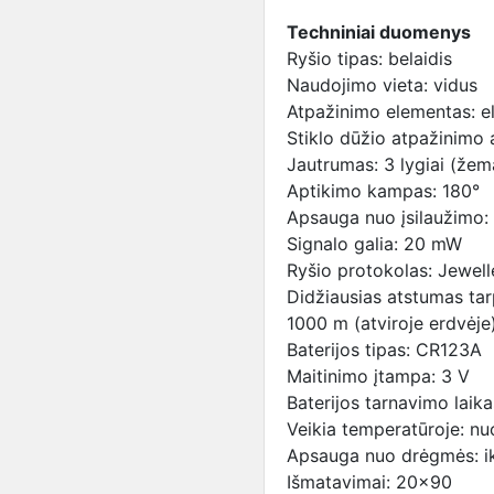
Techniniai duomenys
Ryšio tipas: belaidis
Naudojimo vieta: vidus
Atpažinimo elementas: el
Stiklo dūžio atpažinimo 
Jautrumas: 3 lygiai (žema
Aptikimo kampas: 180°
Apsauga nuo įsilaužimo:
Signalo galia: 20 mW
Ryšio protokolas: Jewel
Didžiausias atstumas tarp
1000 m (atviroje erdvėje
Baterijos tipas: CR123A
Maitinimo įtampa: 3 V
Baterijos tarnavimo laika
Veikia temperatūroje: nu
Apsauga nuo drėgmės: i
Išmatavimai: 20x90