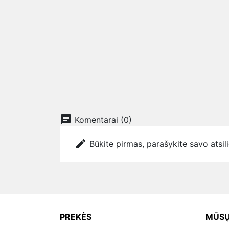
chat
Komentarai (0)
edit
Būkite pirmas, parašykite savo atsil
PREKĖS
MŪSŲ