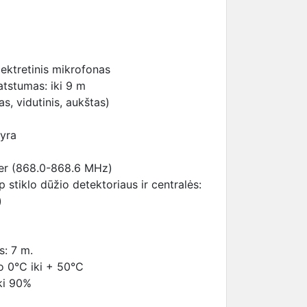
ektretinis mikrofonas
atstumas: iki 9 m
s, vidutinis, aukštas)
 yra
ler (868.0-868.6 MHz)
 stiklo dūžio detektoriaus ir centralės:
)
s: 7 m.
o 0°C iki + 50°C
ki 90%