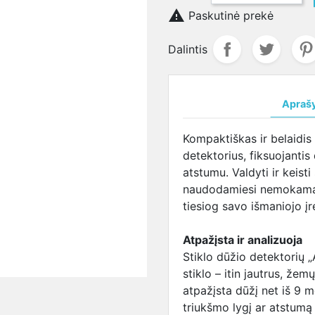
ja
salūs
maitinimo šaltinis
DVR
CVI kameros

LENOVO
Žmogaus kūno 
LENOVO
Paskutinė prekė
VO
LENOVO maitinimo
įrenginiai
Valdomos
lizdas
matuojanti sis
aušintuva
ja
šaltinis
CVI kameros
SAMSUNG
MSI
Dalintis
terija
SAMSUNG
lizdas
aušintuva
UNG
maitinimo šaltinis
SONY lizdas
TOSHIBA
ja
SONY maitinimo
TOSHIBA
aušintuva
Apraš
baterija
šaltinis
lizdas
BA
TOSHIBA maitinimo
Kompaktiškas ir belaidis 
ja
šaltinis
detektorius, fiksuojantis
I
USB-C maitinimo
atstumu. Valdyti ir keist
ja
šaltinis
naudodamiesi nemokama 
Maitinimo šaltiniai
tiesiog savo išmaniojo į
universalūs
Atpažįsta ir analizuoja
Stiklo dūžio detektorių „
stiklo – itin jautrus, že
atpažįsta dūžį net iš 9 m
triukšmo lygį ar atstumą i