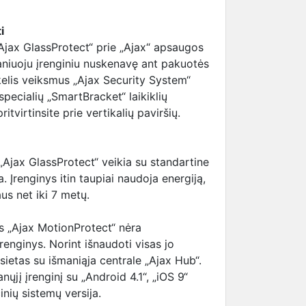
i
„Ajax GlassProtect“ prie „Ajax“ apsaugos
aniuoju įrenginiu nuskenavę ant pakuotės
 kelis veiksmus „Ajax Security System“
specialių „SmartBracket“ laikiklių
itvirtinsite prie vertikalių paviršių.
„Ajax GlassProtect“ veikia su standartine
 Įrenginys itin taupiai naudoja energiją,
aus net iki 7 metų.
us „Ajax MotionProtect“ nėra
įrenginys. Norint išnaudoti visas jo
usietas su išmaniąja centrale „Ajax Hub“.
anųjį įrenginį su „Android 4.1“, „iOS 9“
nių sistemų versija.