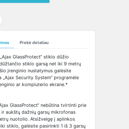
temperatūrą
SAMSUNG ekrano
tema (HBTM)
i
kabeliai
i
i
ymas
Prekė detaliau
„Ajax GlassProtect“ stiklo dūžio
 dūžtančio stiklo garsą net iki 9 metrų
i šio įrenginio nustatymus galėsite
„Ajax Security System“ programėle
renginio ar kompiuterio ekrane.*
Ajax GlassProtect“ nebūtina tvirtinti prie
mų ir aukštų dažnių garsų mikrofonas
etrų nuotolio. Atsižvelgę į aplinkos
ki stiklo, galėsite pasirinkti 1 iš 3 garsų