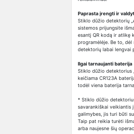
Paprasta įrengti ir valdyt
Stiklo dūžio detektorių 
sistemos prijungsite išm
esantį QR kodą ir atlikę
programėlėje. Be to, dėl 
detektorių labai lengvai pr
Ilgai tarnaujanti baterija
Stiklo dūžio detektorius 
keičiama CR123A baterija.
todėl viena baterija tarn
* Stiklo dūžio detektori
savarankiškai veikiantis 
galimybes, jis turi būti s
Taip pat reikia turėti išm
arba naujesne šių operaci