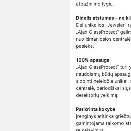
atpažinimo lygių.
Didelis atstumas – ne kli
Dėl unikalios „Jeweler“ r
„Ajax GlassProtect“ galim
nuo išmaniosios centralė
pasieks.
100% apsauga
„Ajax GlassProtect“ turi
naudojamų būdų apsaugos
slopinti neleidžia unikali
centralė, periodiškai sių
detektorių veikimą.
Patikrinta kokybė
įrenginys atitinka griež
gamintojams taikomo st
reikalavimus.