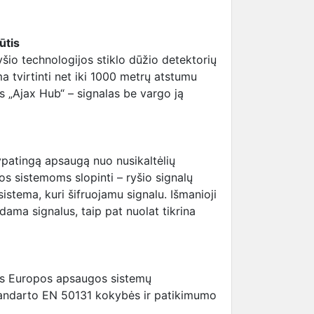
ūtis
yšio technologijos stiklo dūžio detektorių
a tvirtinti net iki 1000 metrų atstumu
s „Ajax Hub“ – signalas be vargo ją
 ypatingą apsaugą nuo nusikaltėlių
 sistemoms slopinti – ryšio signalų
 sistema, kuri šifruojamu signalu. Išmanioji
sdama signalus, taip pat nuolat tikrina
tus Europos apsaugos sistemų
andarto EN 50131 kokybės ir patikimumo