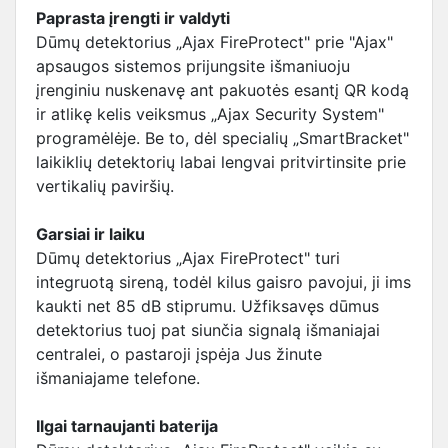
Paprasta įrengti ir valdyti
Dūmų detektorius „Ajax FireProtect" prie "Ajax"
apsaugos sistemos prijungsite išmaniuoju
įrenginiu nuskenavę ant pakuotės esantį QR kodą
ir atlikę kelis veiksmus „Ajax Security System"
programėlėje. Be to, dėl specialių „SmartBracket"
laikiklių detektorių labai lengvai pritvirtinsite prie
vertikalių paviršių.
Garsiai ir laiku
Dūmų detektorius „Ajax FireProtect" turi
integruotą sireną, todėl kilus gaisro pavojui, ji ims
kaukti net 85 dB stiprumu. Užfiksavęs dūmus
detektorius tuoj pat siunčia signalą išmaniajai
centralei, o pastaroji įspėja Jus žinute
išmaniajame telefone.
Ilgai tarnaujanti baterija