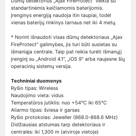
Dūmų detektorius „Ajax FireProtect" veikia su
standartinėmis keičiamomis baterijomis.
Įrenginys energiją naudoja itin taupiai, todėl
vienas baterijų rinkinys tarnaus net iki 4 metų.
* Norint išnaudoti visas dūmų detektoriaus „Ajax
FireProtect" galimybes, jis turi būti susietas su
išmaniąja centrale. Taip pat reikia turėti išmanųjį
įrenginį su „Android 4.1", „iOS 9" arba naujesne šių
operacinių sistemų versija.
Techniniai duomenys
Ryšio tipas: Wireless
Naudojimo vieta: vidus
Temperatūros jutiklis: nuo +54°C iki 65°C
Aliarmo tipas: šviesa ir garsas
Ryšio protokolas: Jeweller (868.0-868.6 MHz)
Didžiausias atstumas tarp detektoriaus ir
centralės: iki 1,300 m (atviroje vietoje)