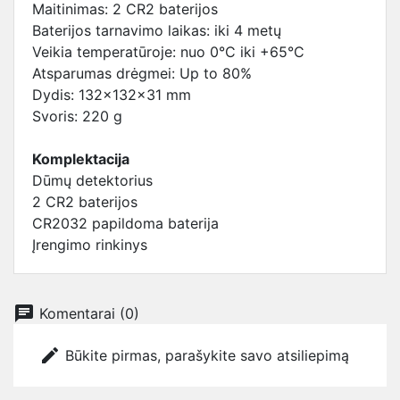
Maitinimas: 2 CR2 baterijos
Baterijos tarnavimo laikas: iki 4 metų
Veikia temperatūroje: nuo 0°C iki +65°C
Atsparumas drėgmei: Up to 80%
Dydis: 132x132x31 mm
Svoris: 220 g
Komplektacija
Dūmų detektorius
2 CR2 baterijos
CR2032 papildoma baterija
Įrengimo rinkinys
chat
Komentarai (0)
edit
Būkite pirmas, parašykite savo atsiliepimą