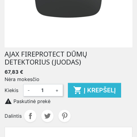
AJAX FIREPROTECT DŪMŲ
DETEKTORIUS (JUODAS)
67,83 €
Nėra mokesčio

Į KREPŠELĮ
Kiekis
-
+

Paskutinė prekė
Dalintis