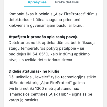
Aprašymas
Prekė detaliau
Kompaktiškas ir belaidis „Ajax FireProtect" dūmų
detektorius - būtina saugumo priemonė
kiekvienam gyvenamajam būstui ar biurui.
Atpažįsta ir praneša apie realų pavojų
Detektorius ne tik aptinka dūmus, bet ir fiksuoja
staigų temperatūros pokytį patalpoje - jai
padidėjus iki 54-65°C, kaip ir dūmų aptikimo
atveju, suveikia detektoriaus sirena.
Didelis atstumas- ne kliūtis
Dėl unikalios „Jeweler" ryšio technologijos stiklo
dūžio detektorių „Ajax FireProtect" galima
tvirtinti net iki 1300 metrų atstumu nuo
išmaniosios centralės „Ajax Hub" - signalas be
vargo ją pasieks.