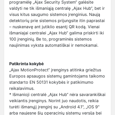
programėlę „Ajax Security System“ galėsite
valdyti ne tik išmaniąją centralę „Ajax Hub“, bet ir
visus kitus saugumo sistemos įrenginius. Naują
detektorių prie sistemos prijungsite itin paprastai
– nuskenavę ant jutiklio esantį QR kodą. Vienai
išmaniajai centralei „Ajax Hub“ galima priskirti iki
100 įrenginių. Be to, programinės sistemos
naujinimas vyksta automatiškai ir nemokamai.
Patikrinta kokybė
„Ajax MotionProtect“ įrenginys atitinka griežtus
Europos apsaugos sistemų gamintojams taikomo
standarto EN 50131 kokybės ir patikimumo
reikalavimus.
* Išmanioji centralė „Ajax Hub“ nėra savarankiškai
veikiantis įrenginys. Norint juo naudotis, reikia
turėti išmanųjį įrenginį su „Android 4.1", „iOS 9"
arba naujesne šių operacinių sistemų versija bei