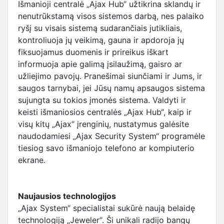
Išmanioji centralė „Ajax Hub“ užtikrina sklandų ir
nenutrūkstamą visos sistemos darbą, nes palaiko
ryšį su visais sistemą sudarančiais jutikliais,
kontroliuoja jų veikimą, gauna ir apdoroja jų
fiksuojamus duomenis ir prireikus iškart
informuoja apie galimą įsilaužimą, gaisro ar
užliejimo pavojų. Pranešimai siunčiami ir Jums, ir
saugos tarnybai, jei Jūsų namų apsaugos sistema
sujungta su tokios įmonės sistema. Valdyti ir
keisti išmaniosios centralės „Ajax Hub“, kaip ir
visų kitų „Ajax“ įrenginių, nustatymus galėsite
naudodamiesi „Ajax Security System“ programėle
tiesiog savo išmaniojo telefono ar kompiuterio
ekrane.
Naujausios technologijos
„Ajax System“ specialistai sukūrė naują belaidę
technologiją „Jeweler“. Ši unikali radijo bangų