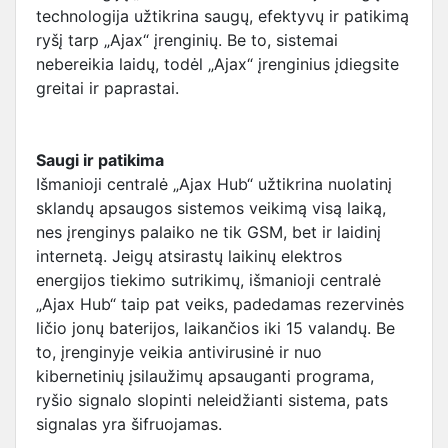
technologija užtikrina saugų, efektyvų ir patikimą
ryšį tarp „Ajax“ įrenginių. Be to, sistemai
nebereikia laidų, todėl „Ajax“ įrenginius įdiegsite
greitai ir paprastai.
Saugi ir patikima
Išmanioji centralė „Ajax Hub“ užtikrina nuolatinį
sklandų apsaugos sistemos veikimą visą laiką,
nes įrenginys palaiko ne tik GSM, bet ir laidinį
internetą. Jeigų atsirastų laikinų elektros
energijos tiekimo sutrikimų, išmanioji centralė
„Ajax Hub“ taip pat veiks, padedamas rezervinės
ličio jonų baterijos, laikančios iki 15 valandų. Be
to, įrenginyje veikia antivirusinė ir nuo
kibernetinių įsilaužimų apsauganti programa,
ryšio signalo slopinti neleidžianti sistema, pats
signalas yra šifruojamas.