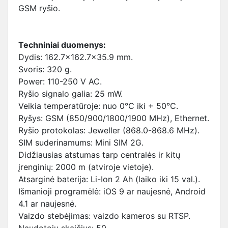
GSM ryšio.
Techniniai duomenys:
Dydis: 162.7x162.7x35.9 mm.
Svoris: 320 g.
Power: 110-250 V AC.
Ryšio signalo galia: 25 mW.
Veikia temperatūroje: nuo 0°C iki + 50°C.
Ryšys: GSM (850/900/1800/1900 MHz), Ethernet.
Ryšio protokolas: Jeweller (868.0-868.6 MHz).
SIM suderinamums: Mini SIM 2G.
Didžiausias atstumas tarp centralės ir kitų
įrenginių: 2000 m (atviroje vietoje).
Atsarginė baterija: Li-Ion 2 Ah (laiko iki 15 val.).
Išmanioji programėlė: iOS 9 ar naujesnė, Android
4.1 ar naujesnė.
Vaizdo stebėjimas: vaizdo kameros su RTSP.