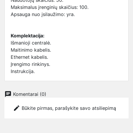
Naudotojų skaičius: 50.
Maksimalus įrenginių skaičius: 100.
Apsauga nuo įsilaužimo: yra.
Komplektacija:
Išmanioji centralė.
Maitinimo kabelis.
Ethernet kabelis.
Įrengimo rinkinys.
Instrukcija.
chat
Komentarai (0)
edit
Būkite pirmas, parašykite savo atsiliepimą