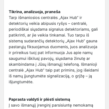
Tikrina, analizuoja, praneša
Tarp išmaniosios centralės „Ajax Hub“ ir
detektorių veikia abipusis ryšys – centralė,
periodiškai siųsdama signalus detektoriams, gali
patikrinti, ar jie veikia tinkamai. Tuo tarpu iš
sistemą sudarančių detektorių „Ajax Hub“ gauna
pastarųjų fiksuojamus duomenis, juos analizuoja
ir prireikus tuoj pat informuoja Jus apie namų
saugumui iškilusį pavojų, siųsdama žinutę ar
skambindama į Jūsų išmanųjį telefoną. Išmanioji
centralė „Ajax Hub“ taip pat primins, jog išeidami
iš namų įjungtumėte signalizaciją, o grįžę – ją
išjungtumėte.
Paprasta valdyti ir plėsti sistemą
Į savo išmanųjį įrenginį parsisiuntę nemokamą