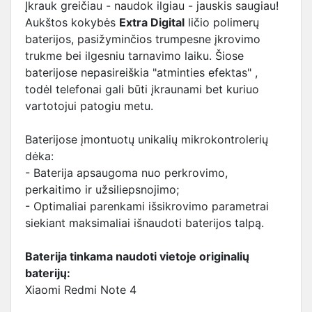
Įkrauk greičiau - naudok ilgiau - jauskis saugiau!
Aukštos kokybės
Extra Digital
ličio polimerų
baterijos, pasižyminčios trumpesne įkrovimo
trukme bei ilgesniu tarnavimo laiku. Šiose
baterijose nepasireiškia "atminties efektas" ,
todėl telefonai gali būti įkraunami bet kuriuo
vartotojui patogiu metu.
Baterijose įmontuotų unikalių mikrokontrolerių
dėka:
- Baterija apsaugoma nuo perkrovimo,
perkaitimo ir užsiliepsnojimo;
- Optimaliai parenkami išsikrovimo parametrai
siekiant maksimaliai išnaudoti baterijos talpą.
Baterija tinkama naudoti vietoje originalių
baterijų:
Xiaomi Redmi Note 4