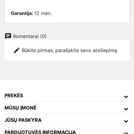
Garantija:
12 mėn.
chat
Komentarai (0)
edit
Būkite pirmas, parašykite savo atsiliepimą
PREKĖS
MŪSŲ ĮMONĖ
JŪSŲ PASKYRA
PARDUOTUVĖS INFORMACIJA