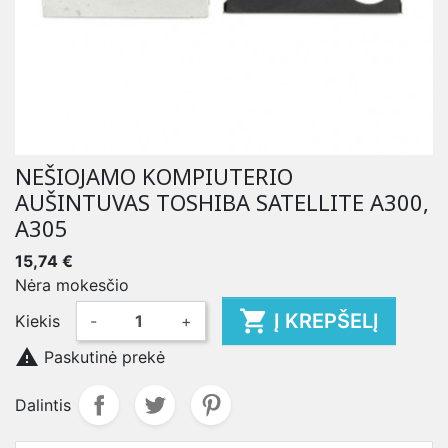
NEŠIOJAMO KOMPIUTERIO
AUŠINTUVAS TOSHIBA SATELLITE A300,
A305
15,74 €
Nėra mokesčio

Į KREPŠELĮ
Kiekis
-
+

Paskutinė prekė
Dalintis