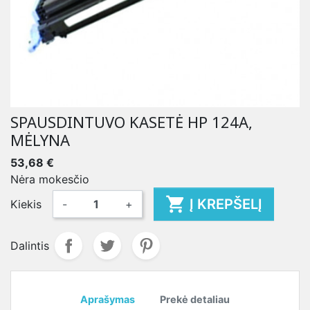
SPAUSDINTUVO KASETĖ HP 124A,
MĖLYNA
53,68 €
Nėra mokesčio

Į KREPŠELĮ
Kiekis
-
+
Dalintis
Aprašymas
Prekė detaliau