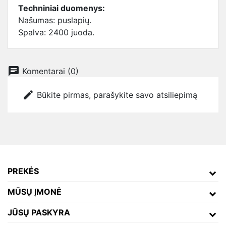
Techniniai duomenys:
Našumas: puslapių.
Spalva: 2400 juoda.
chat
Komentarai (0)
edit
Būkite pirmas, parašykite savo atsiliepimą
PREKĖS
MŪSŲ ĮMONĖ
JŪSŲ PASKYRA