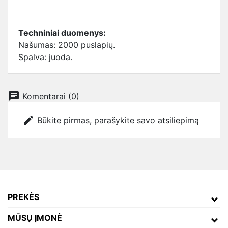
Techniniai duomenys:
Našumas: 2000 puslapių.
Spalva: juoda.
chat
Komentarai (0)
edit
Būkite pirmas, parašykite savo atsiliepimą
PREKĖS
MŪSŲ ĮMONĖ