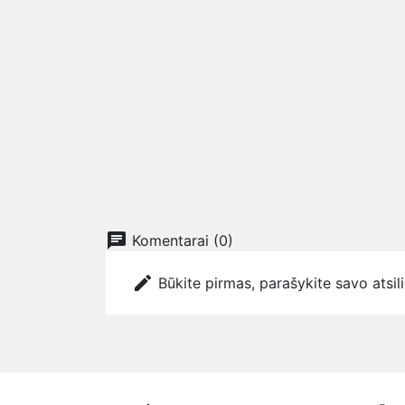
chat
Komentarai (0)
edit
Būkite pirmas, parašykite savo atsil