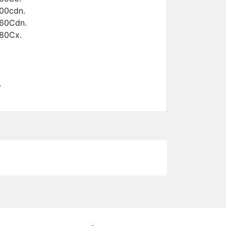
00cdn.
60Cdn.
80Cx.
.