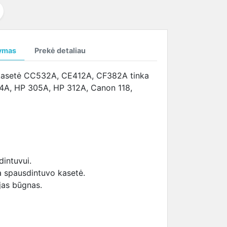
temperatūrą
SAMSUNG ekrano
tema (HBTM)
i
kabeliai
i
ymas
Prekė detaliau
i
 kasetė CC532A, CE412A, CF382A tinka
304A, HP 305A, HP 312A, Canon 118,
dintuvui.
a spausdintuvo kasetė.
jas būgnas.