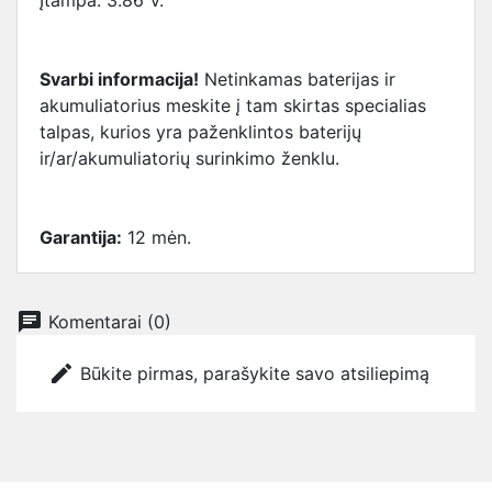
Įtampa: 3.86 V.
Svarbi informacija!
Netinkamas baterijas ir
akumuliatorius meskite į tam skirtas specialias
talpas, kurios yra paženklintos baterijų
ir/ar/akumuliatorių surinkimo ženklu.
Garantija:
12 mėn.
chat
Komentarai (0)
edit
Būkite pirmas, parašykite savo atsiliepimą