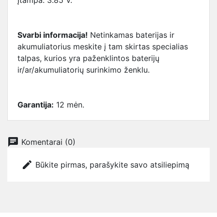
Įtampa: 3.85 V.
Svarbi informacija!
Netinkamas baterijas ir
akumuliatorius meskite į tam skirtas specialias
talpas, kurios yra paženklintos baterijų
ir/ar/akumuliatorių surinkimo ženklu.
Garantija:
12 mėn.
chat
Komentarai (0)
edit
Būkite pirmas, parašykite savo atsiliepimą