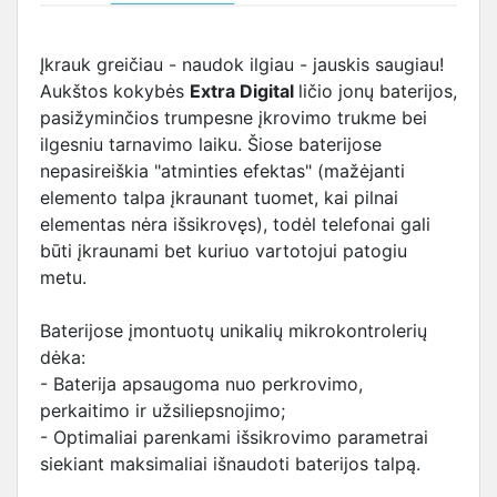
Įkrauk greičiau - naudok ilgiau - jauskis saugiau!
Aukštos kokybės
Extra Digital
ličio jonų baterijos,
pasižyminčios trumpesne įkrovimo trukme bei
ilgesniu tarnavimo laiku. Šiose baterijose
nepasireiškia "atminties efektas" (mažėjanti
elemento talpa įkraunant tuomet, kai pilnai
elementas nėra išsikrovęs), todėl telefonai gali
būti įkraunami bet kuriuo vartotojui patogiu
metu.
Baterijose įmontuotų unikalių mikrokontrolerių
dėka:
- Baterija apsaugoma nuo perkrovimo,
perkaitimo ir užsiliepsnojimo;
- Optimaliai parenkami išsikrovimo parametrai
siekiant maksimaliai išnaudoti baterijos talpą.