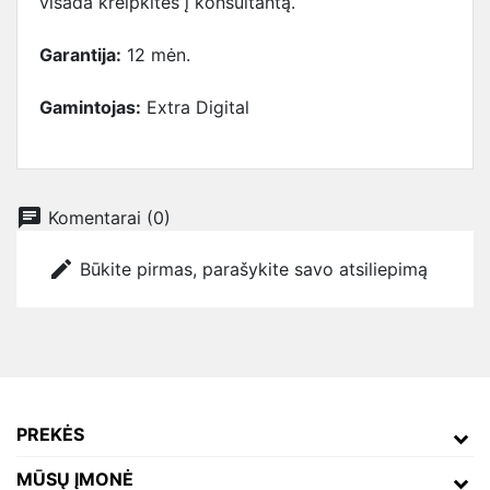
visada kreipkitės į konsultantą.
Garantija:
12 mėn.
Gamintojas:
Extra Digital
chat
Komentarai (0)
edit
Būkite pirmas, parašykite savo atsiliepimą
PREKĖS
MŪSŲ ĮMONĖ