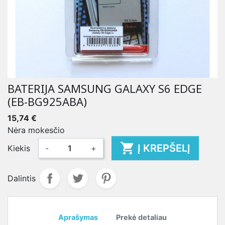
BATERIJA SAMSUNG GALAXY S6 EDGE
(EB-BG925ABA)
15,74 €
Nėra mokesčio

Į KREPŠELĮ
Kiekis
-
+
Dalintis
Aprašymas
Prekė detaliau