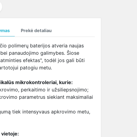
temperatūrą
SAMSUNG ekrano
tema (HBTM)
i
kabeliai
i
ymas
Prekė detaliau
i
čio polimerų baterijos atveria naujas
 bei panaudojimo galimybes. Šiose
atminties efektas", todėl jos gali būti
rtotojui patogiu metu.
kalūs mikrokontroleriai, kurie:
krovimo, perkaitimo ir užsiliepsnojimo;
ikrovimo parametrus siekiant maksimaliai
ugumą tiek intensyvaus apkrovimo metu,
 vietoje: