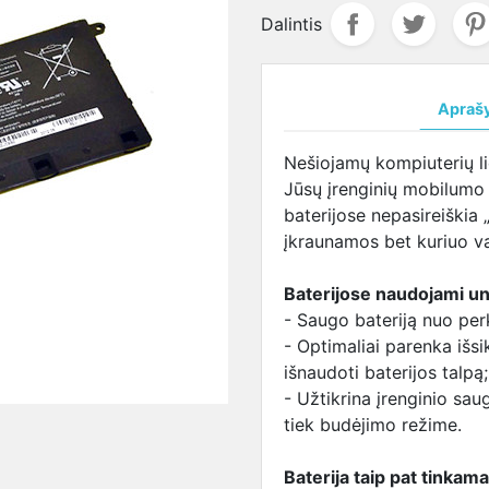
ja
salūs
maitinimo šaltinis
DVR
CVI kameros
LENOVO
Žmogaus kūno 
LENOVO
Dalintis
VO
LENOVO maitinimo
įrenginiai
Valdomos
lizdas
matuojanti sis
aušintuva
ja
šaltinis
CVI kameros
SAMSUNG
MSI
terija
SAMSUNG
lizdas
aušintuva
Apraš
UNG
maitinimo šaltinis
SONY lizdas
TOSHIBA
ja
SONY maitinimo
TOSHIBA
aušintuva
Nešiojamų kompiuterių li
baterija
šaltinis
lizdas
Jūsų įrenginių mobilumo
BA
TOSHIBA maitinimo
baterijose nepasireiškia „
ja
šaltinis
įkraunamos bet kuriuo va
I
USB-C maitinimo
ja
šaltinis
Baterijose naudojami uni
Maitinimo šaltiniai
- Saugo bateriją nuo per
universalūs
- Optimaliai parenka išs
išnaudoti baterijos talpą;
- Užtikrina įrenginio sa
tiek budėjimo režime.
Baterija taip pat tinkama