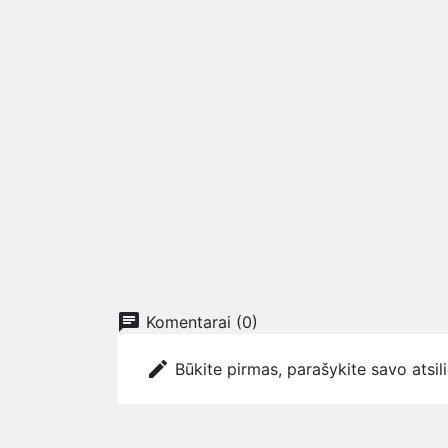
chat
Komentarai (0)
edit
Būkite pirmas, parašykite savo atsil