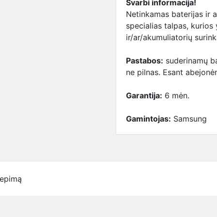
Svarbi informacija!
Netinkamas baterijas ir 
specialias talpas, kurios
ir/ar/akumuliatorių surin
Pastabos:
suderinamų bat
ne pilnas. Esant abejonėm
Garantija:
6 mėn.
Gamintojas:
Samsung
iepimą