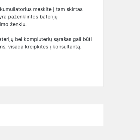
akumuliatorius meskite į tam skirtas
 yra paženklintos baterijų
kimo ženklu.
erijų bei kompiuterių sąrašas gali būti
s, visada kreipkitės į konsultantą.