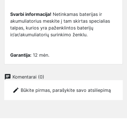
Svarbi informacija!
Netinkamas baterijas ir
akumuliatorius meskite į tam skirtas specialias
talpas, kurios yra paženklintos baterijų
ir/ar/akumuliatorių surinkimo ženklu.
Garantija:
12 mėn.
chat
Komentarai (0)
edit
Būkite pirmas, parašykite savo atsiliepimą