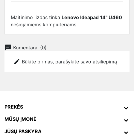
Maitinimo lizdas tinka
Lenovo Ideapad 14" U460
nešiojamiems kompiuteriams.
chat
Komentarai (0)
edit
Būkite pirmas, parašykite savo atsiliepimą
PREKĖS
MŪSŲ ĮMONĖ
JŪSŲ PASKYRA