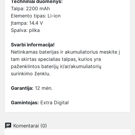
Techniniai duomenys:
Talpa: 2200 mAh
Elemento tipas: Li-ion
Įtampa: 14.4 V
Spalva: pilka
Svarbi informacija!
Netinkamas baterijas ir akumuliatorius meskite į
tam skirtas specialias talpas, kurios yra
paženklintos baterijų ir/ar/akumuliatorių
surinkimo ženklu.
Garantija:
12 mėn.
Gamintojas:
Extra Digital
chat
Komentarai (0)