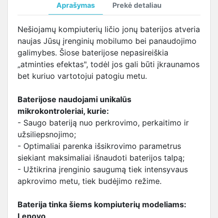
Aprašymas
Prekė detaliau
Nešiojamų kompiuterių ličio jonų baterijos atveria
naujas Jūsų įrenginių mobilumo bei panaudojimo
galimybes. Šiose baterijose nepasireiškia
„atminties efektas", todėl jos gali būti įkraunamos
bet kuriuo vartotojui patogiu metu.
Baterijose naudojami unikalūs
mikrokontroleriai, kurie:
- Saugo bateriją nuo perkrovimo, perkaitimo ir
užsiliepsnojimo;
- Optimaliai parenka išsikrovimo parametrus
siekiant maksimaliai išnaudoti baterijos talpą;
- Užtikrina įrenginio saugumą tiek intensyvaus
apkrovimo metu, tiek budėjimo režime.
Baterija tinka šiems kompiuterių modeliams:
Lenovo