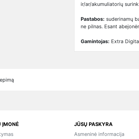
ir/ar/akumuliatorių surin
Pastabos:
suderinamų bat
ne pilnas. Esant abejonėm
Gamintojas:
Extra Digita
iepimą
 ĮMONĖ
JŪSŲ PASKYRA
atymas
Asmeninė informacija