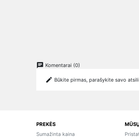
chat
Komentarai (0)
edit
Būkite pirmas, parašykite savo atsil
PREKĖS
MŪSŲ
Sumažinta kaina
Prist