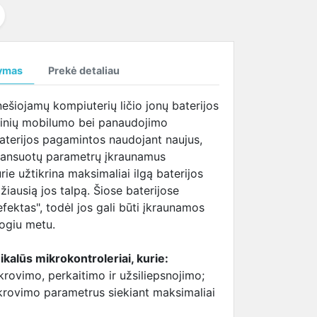
temperatūrą
SAMSUNG ekrano
tema (HBTM)
i
kabeliai
i
ymas
Prekė detaliau
i
ešiojamų kompiuterių ličio jonų baterijos
nginių mobilumo bei panaudojimo
baterijos pagamintos naudojant naujus,
lansuotų parametrų įkraunamus
 užtikrina maksimaliai ilgą baterijos
iausią jos talpą. Šiose baterijose
efektas", todėl jos gali būti įkraunamos
togiu metu.
kalūs mikrokontroleriai, kurie:
krovimo, perkaitimo ir užsiliepsnojimo;
ikrovimo parametrus siekiant maksimaliai