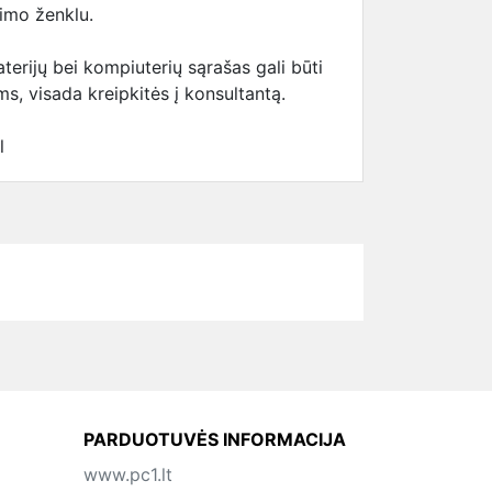
kimo ženklu.
erijų bei kompiuterių sąrašas gali būti
s, visada kreipkitės į konsultantą.
l
PARDUOTUVĖS INFORMACIJA
www.pc1.lt