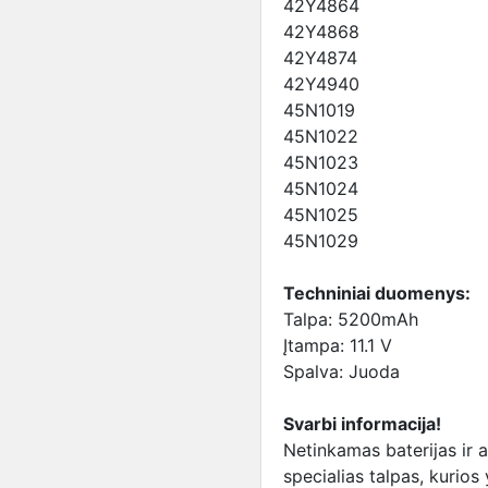
42Y4864
42Y4868
42Y4874
42Y4940
45N1019
45N1022
45N1023
45N1024
45N1025
45N1029
Techniniai duomenys:
Talpa: 5200mAh
Įtampa: 11.1 V
Spalva: Juoda
Svarbi informacija!
Netinkamas baterijas ir 
specialias talpas, kurios