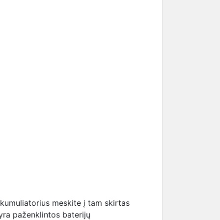
akumuliatorius meskite į tam skirtas
 yra paženklintos baterijų