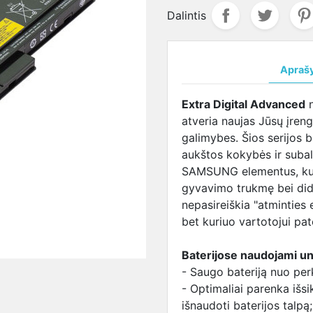
ja
salūs
maitinimo šaltinis
DVR
CVI kameros
LENOVO
Žmogaus kūno 
LENOVO
Dalintis
VO
LENOVO maitinimo
įrenginiai
Valdomos
lizdas
matuojanti sis
aušintuva
ja
šaltinis
CVI kameros
SAMSUNG
MSI
terija
SAMSUNG
lizdas
aušintuva
Apraš
UNG
maitinimo šaltinis
SONY lizdas
TOSHIBA
ja
SONY maitinimo
TOSHIBA
aušintuva
Extra Digital Advanced
n
baterija
šaltinis
lizdas
atveria naujas Jūsų įre
BA
TOSHIBA maitinimo
galimybes. Šios serijos 
ja
šaltinis
aukštos kokybės ir suba
I
USB-C maitinimo
SAMSUNG elementus, kurie
ja
šaltinis
gyvavimo trukmę bei didž
Maitinimo šaltiniai
nepasireiškia "atminties 
universalūs
bet kuriuo vartotojui pa
Baterijose naudojami uni
- Saugo bateriją nuo per
- Optimaliai parenka išs
išnaudoti baterijos talpą;