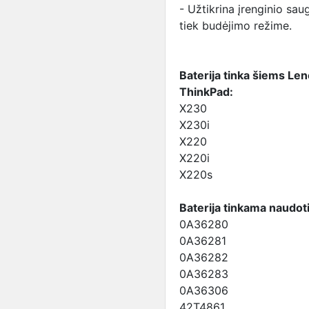
- Užtikrina įrenginio sa
tiek budėjimo režime.
Baterija tinka šiems L
ThinkPad:
X230
X230i
X220
X220i
X220s
Baterija tinkama naudoti 
0A36280
0A36281
0A36282
0A36283
0A36306
42T4861