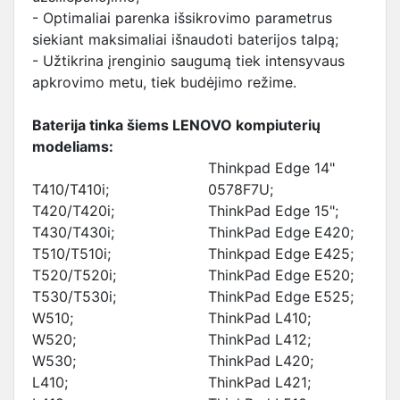
- Optimaliai parenka išsikrovimo parametrus
siekiant maksimaliai išnaudoti baterijos talpą;
- Užtikrina įrenginio saugumą tiek intensyvaus
apkrovimo metu, tiek budėjimo režime.
Baterija tinka šiems LENOVO kompiuterių
modeliams:
Thinkpad Edge 14"
T410/T410i;
0578F7U;
T420/T420i;
ThinkPad Edge 15";
T430/T430i;
ThinkPad Edge E420;
T510/T510i;
Thinkpad Edge E425;
T520/T520i;
ThinkPad Edge E520;
T530/T530i;
ThinkPad Edge E525;
W510;
ThinkPad L410;
W520;
ThinkPad L412;
W530;
ThinkPad L420;
L410;
ThinkPad L421;