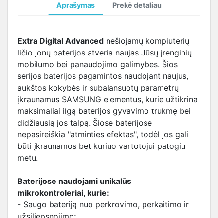
Aprašymas
Prekė detaliau
Extra Digital Advanced
nešiojamų kompiuterių
ličio jonų baterijos atveria naujas Jūsų įrenginių
mobilumo bei panaudojimo galimybes. Šios
serijos baterijos pagamintos naudojant naujus,
aukštos kokybės ir subalansuotų parametrų
įkraunamus SAMSUNG elementus, kurie užtikrina
maksimaliai ilgą baterijos gyvavimo trukmę bei
didžiausią jos talpą. Šiose baterijose
nepasireiškia "atminties efektas", todėl jos gali
būti įkraunamos bet kuriuo vartotojui patogiu
metu.
Baterijose naudojami unikalūs
mikrokontroleriai, kurie:
- Saugo bateriją nuo perkrovimo, perkaitimo ir
užsiliepsnojimo;