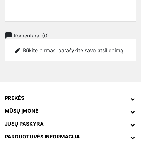
chat
Komentarai (0)
edit
Būkite pirmas, parašykite savo atsiliepimą
PREKĖS
MŪSŲ ĮMONĖ
JŪSŲ PASKYRA
PARDUOTUVĖS INFORMACIJA