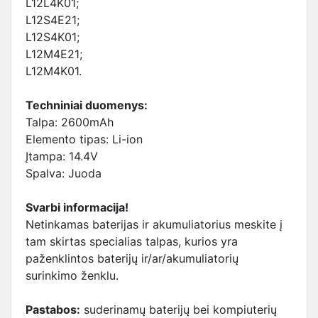
L12L4K01;
L12S4E21;
L12S4K01;
L12M4E21;
L12M4K01.
Techniniai duomenys:
Talpa: 2600mAh
Elemento tipas: Li-ion
Įtampa: 14.4V
Spalva: Juoda
Svarbi informacija!
Netinkamas baterijas ir akumuliatorius meskite į
tam skirtas specialias talpas, kurios yra
paženklintos baterijų ir/ar/akumuliatorių
surinkimo ženklu.
Pastabos:
suderinamų baterijų bei kompiuterių