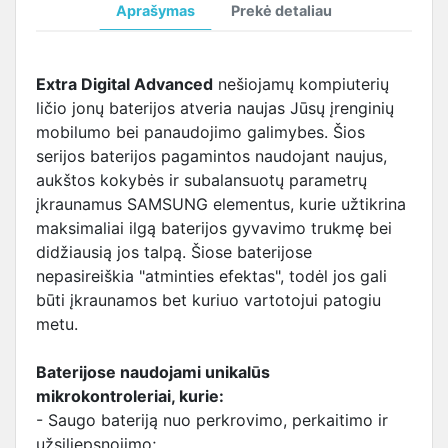
Aprašymas
Prekė detaliau
Extra Digital Advanced
nešiojamų kompiuterių
ličio jonų baterijos atveria naujas Jūsų įrenginių
mobilumo bei panaudojimo galimybes. Šios
serijos baterijos pagamintos naudojant naujus,
aukštos kokybės ir subalansuotų parametrų
įkraunamus SAMSUNG elementus, kurie užtikrina
maksimaliai ilgą baterijos gyvavimo trukmę bei
didžiausią jos talpą. Šiose baterijose
nepasireiškia "atminties efektas", todėl jos gali
būti įkraunamos bet kuriuo vartotojui patogiu
metu.
Baterijose naudojami unikalūs
mikrokontroleriai, kurie:
- Saugo bateriją nuo perkrovimo, perkaitimo ir
užsiliepsnojimo;