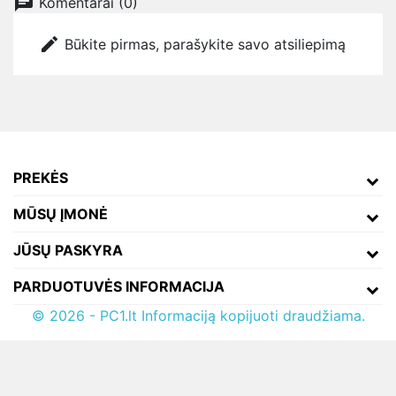
chat
Komentarai (0)
edit
Būkite pirmas, parašykite savo atsiliepimą
PREKĖS
MŪSŲ ĮMONĖ
JŪSŲ PASKYRA
PARDUOTUVĖS INFORMACIJA
© 2026 - PC1.lt Informaciją kopijuoti draudžiama.