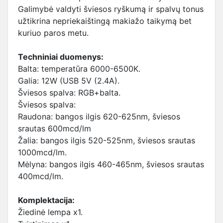
Galimybė valdyti šviesos ryškumą ir spalvų tonus
užtikrina nepriekaištingą makiažo taikymą bet
kuriuo paros metu.
Techniniai duomenys:
Balta: temperatūra 6000-6500K.
Galia: 12W (USB 5V (2.4A).
Šviesos spalva: RGB+balta.
Šviesos spalva:
Raudona: bangos ilgis 620-625nm, šviesos
srautas 600mcd/lm
Žalia: bangos ilgis 520-525nm, šviesos srautas
1000mcd/lm.
Mėlyna: bangos ilgis 460-465nm, šviesos srautas
400mcd/lm.
Komplektacija:
Žiedinė lempa x1.