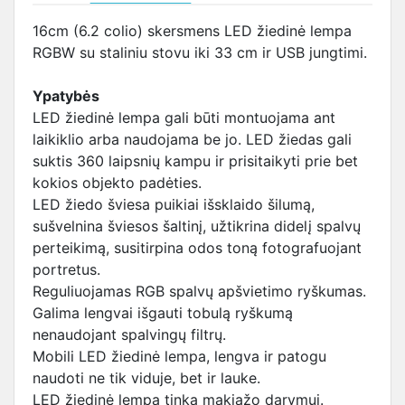
16cm (6.2 colio) skersmens LED žiedinė lempa
RGBW su staliniu stovu iki 33 cm ir USB jungtimi.
Ypatybės
LED žiedinė lempa gali būti montuojama ant
laikiklio arba naudojama be jo. LED žiedas gali
suktis 360 laipsnių kampu ir prisitaikyti prie bet
kokios objekto padėties.
LED žiedo šviesa puikiai išsklaido šilumą,
sušvelnina šviesos šaltinį, užtikrina didelį spalvų
perteikimą, susitirpina odos toną fotografuojant
portretus.
Reguliuojamas RGB spalvų apšvietimo ryškumas.
Galima lengvai išgauti tobulą ryškumą
nenaudojant spalvingų filtrų.
Mobili LED žiedinė lempa, lengva ir patogu
naudoti ne tik viduje, bet ir lauke.
LED žiedinė lempa tinka makiažo darymui.