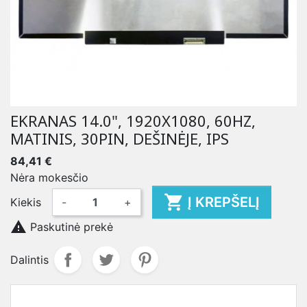
EKRANAS 14.0", 1920X1080, 60HZ,
MATINIS, 30PIN, DEŠINĖJE, IPS
84,41 €
Nėra mokesčio

Į KREPŠELĮ
Kiekis
-
+

Paskutinė prekė
Dalintis