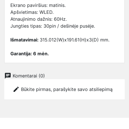
Ekrano paviršius: matinis.
Apšvietimas: WLED.
Atnaujinimo dažnis: 60Hz.
Jungties tipas: 30pin / dešinėje pusėje.
Išmatavimai:
315.012(W)x191.61(H)x3(D) mm.
Garantija: 6 mėn.
chat
Komentarai (0)
edit
Būkite pirmas, parašykite savo atsiliepimą