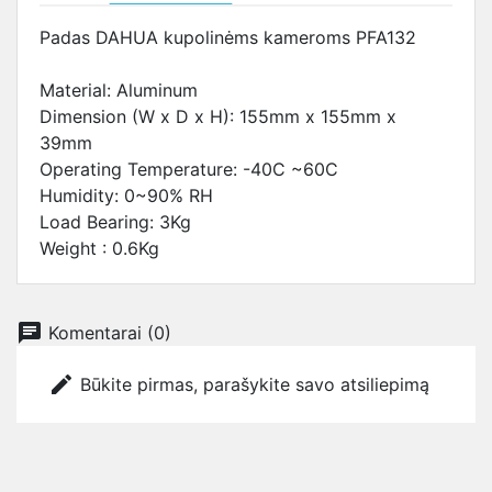
Padas DAHUA kupolinėms kameroms PFA132
Material: Aluminum
Dimension (W x D x H): 155mm x 155mm x
39mm
Operating Temperature: -40C ~60C
Humidity: 0~90% RH
Load Bearing: 3Kg
Weight : 0.6Kg
chat
Komentarai (0)
edit
Būkite pirmas, parašykite savo atsiliepimą