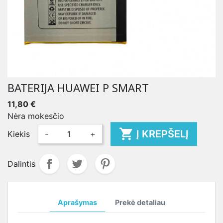
BATERIJA HUAWEI P SMART
11,80 €
Nėra mokesčio

Į KREPŠELĮ
Kiekis
-
+
Dalintis
Aprašymas
Prekė detaliau