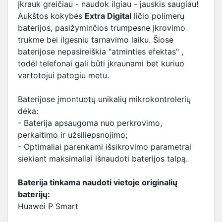
Įkrauk greičiau - naudok ilgiau - jauskis saugiau!
Aukštos kokybės
Extra Digital
ličio polimerų
baterijos, pasižyminčios trumpesne įkrovimo
trukme bei ilgesniu tarnavimo laiku. Šiose
baterijose nepasireiškia "atminties efektas" ,
todėl telefonai gali būti įkraunami bet kuriuo
vartotojui patogiu metu.
Baterijose įmontuotų unikalių mikrokontrolerių
dėka:
- Baterija apsaugoma nuo perkrovimo,
perkaitimo ir užsiliepsnojimo;
- Optimaliai parenkami išsikrovimo parametrai
siekiant maksimaliai išnaudoti baterijos talpą.
Baterija tinkama naudoti vietoje originalių
baterijų:
Huawei P Smart