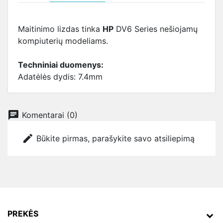
Maitinimo lizdas tinka
HP
DV6 Series nešiojamų
kompiuterių modeliams.
Techniniai duomenys:
Adatėlės dydis: 7.4mm
chat
Komentarai (0)
edit
Būkite pirmas, parašykite savo atsiliepimą
PREKĖS