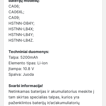
baterijų modelių:
CA06;
CA06XL;
CA09;
HSTNN-DB4Y;
HSTNN-LB4X;
HSTNN-LB4Y;
HSTNN-LB4Z.
Techniniai duomenys:
Talpa: 5200mAh
Elemento tipas: Li-ion
Įtampa: 10.8 V
Spalva: Juoda
Svarbi informacija!
Netinkamas baterijas ir akumuliatorius meskite į
tam skirtas specialias talpas, kurios yra
paženklintos baterijų ir/ar/akumuliatorių