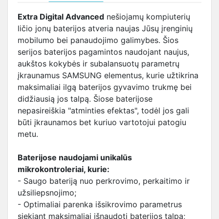
Extra Digital Advanced
nešiojamų kompiuterių
ličio jonų baterijos atveria naujas Jūsų įrenginių
mobilumo bei panaudojimo galimybes. Šios
serijos baterijos pagamintos naudojant naujus,
aukštos kokybės ir subalansuotų parametrų
įkraunamus SAMSUNG elementus, kurie užtikrina
maksimaliai ilgą baterijos gyvavimo trukmę bei
didžiausią jos talpą. Šiose baterijose
nepasireiškia "atminties efektas", todėl jos gali
būti įkraunamos bet kuriuo vartotojui patogiu
metu.
Baterijose naudojami unikalūs
mikrokontroleriai, kurie:
- Saugo bateriją nuo perkrovimo, perkaitimo ir
užsiliepsnojimo;
- Optimaliai parenka išsikrovimo parametrus
siekiant maksimaliai išnaudoti baterijos talpą;