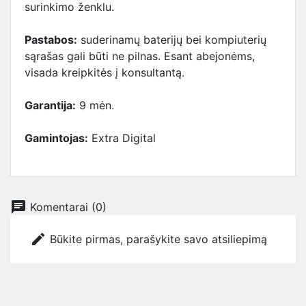
surinkimo ženklu.
Pastabos:
suderinamų baterijų bei kompiuterių
sąrašas gali būti ne pilnas. Esant abejonėms,
visada kreipkitės į konsultantą.
Garantija:
9 mėn.
Gamintojas:
Extra Digital
chat
Komentarai (0)
edit
Būkite pirmas, parašykite savo atsiliepimą