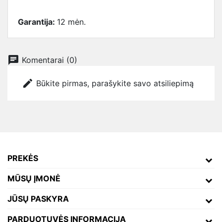
Garantija:
12 mėn.
chat
Komentarai (0)
edit
Būkite pirmas, parašykite savo atsiliepimą
PREKĖS
MŪSŲ ĮMONĖ
JŪSŲ PASKYRA
PARDUOTUVĖS INFORMACIJA