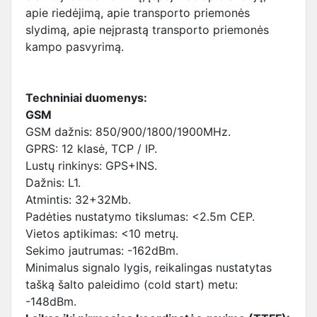
apie riedėjimą, apie transporto priemonės
slydimą, apie neįprastą transporto priemonės
kampo pasvyrimą.
Techniniai duomenys:
GSM
GSM dažnis: 850/900/1800/1900MHz.
GPRS: 12 klasė, TCP / IP.
Lustų rinkinys: GPS+INS.
Dažnis: L1.
Atmintis: 32+32Mb.
Padėties nustatymo tikslumas: <2.5m CEP.
Vietos aptikimas: <10 metrų.
Sekimo jautrumas: -162dBm.
Minimalus signalo lygis, reikalingas nustatytas
tašką šalto paleidimo (cold start) metu:
-148dBm.