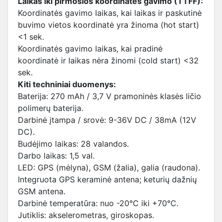
Laikas iki pirmosios koordinatės gavimo (TTFF):
Koordinatės gavimo laikas, kai laikas ir paskutinė
buvimo vietos koordinatė yra žinoma (hot start)
<1 sek.
Koordinatės gavimo laikas, kai pradinė
koordinatė ir laikas nėra žinomi (cold start) <32
sek.
Kiti techniniai duomenys:
Baterija: 270 mAh / 3,7 V pramoninės klasės ličio
polimerų baterija.
Darbinė įtampa / srovė: 9-36V DC / 38mA (12V
DC).
Budėjimo laikas: 28 valandos.
Darbo laikas: 1,5 val.
LED: GPS (mėlyna), GSM (žalia), galia (raudona).
Integruota GPS keraminė antena; keturių dažnių
GSM antena.
Darbinė temperatūra: nuo -20°C iki +70°C.
Jutiklis: akselerometras, giroskopas.