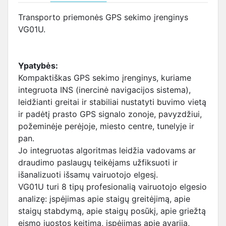
Transporto priemonės GPS sekimo įrenginys
VG01U.
Ypatybės:
Kompaktiškas GPS sekimo įrenginys, kuriame
integruota INS (inercinė navigacijos sistema),
leidžianti greitai ir stabiliai nustatyti buvimo vietą
ir padėtį prasto GPS signalo zonoje, pavyzdžiui,
požeminėje perėjoje, miesto centre, tunelyje ir
pan.
Jo integruotas algoritmas leidžia vadovams ar
draudimo paslaugų teikėjams užfiksuoti ir
išanalizuoti išsamų vairuotojo elgesį.
VG01U turi 8 tipų profesionalią vairuotojo elgesio
analizę: įspėjimas apie staigų greitėjimą, apie
staigų stabdymą, apie staigų posūkį, apie griežtą
eismo juostos keitimą, įspėjimas apie avariją,