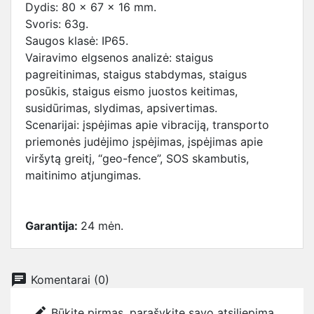
Dydis: 80 x 67 x 16 mm.
Svoris: 63g.
Saugos klasė: IP65.
Vairavimo elgsenos analizė: staigus
pagreitinimas, staigus stabdymas, staigus
posūkis, staigus eismo juostos keitimas,
susidūrimas, slydimas, apsivertimas.
Scenarijai: įspėjimas apie vibraciją, transporto
priemonės judėjimo įspėjimas, įspėjimas apie
viršytą greitį, “geo-fence”, SOS skambutis,
maitinimo atjungimas.
Garantija:
24 mėn.
chat
Komentarai (0)
edit
Būkite pirmas, parašykite savo atsiliepimą