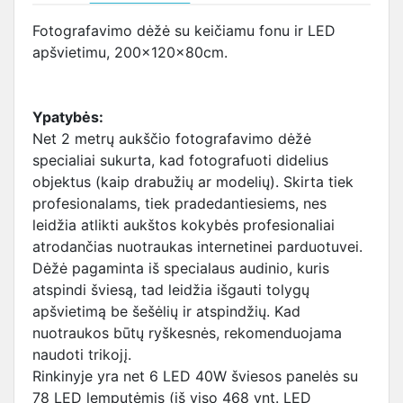
Fotografavimo dėžė su keičiamu fonu ir LED
apšvietimu, 200x120x80cm.
Ypatybės:
Net 2 metrų aukščio fotografavimo dėžė
specialiai sukurta, kad fotografuoti didelius
objektus (kaip drabužių ar modelių). Skirta tiek
profesionalams, tiek pradedantiesiems, nes
leidžia atlikti aukštos kokybės profesionaliai
atrodančias nuotraukas internetinei parduotuvei.
Dėžė pagaminta iš specialaus audinio, kuris
atspindi šviesą, tad leidžia išgauti tolygų
apšvietimą be šešėlių ir atspindžių. Kad
nuotraukos būtų ryškesnės, rekomenduojama
naudoti trikojį.
Rinkinyje yra net 6 LED 40W šviesos panelės su
78 LED lemputėmis (iš viso 468 vnt. LED