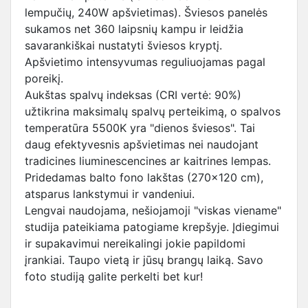
lempučių, 240W apšvietimas). Šviesos panelės
sukamos net 360 laipsnių kampu ir leidžia
savarankiškai nustatyti šviesos kryptį.
Apšvietimo intensyvumas reguliuojamas pagal
poreikį.
Aukštas spalvų indeksas (CRI vertė: 90%)
užtikrina maksimalų spalvų perteikimą, o spalvos
temperatūra 5500K yra "dienos šviesos". Tai
daug efektyvesnis apšvietimas nei naudojant
tradicines liuminescencines ar kaitrines lempas.
Pridedamas balto fono lakštas (270x120 cm),
atsparus lankstymui ir vandeniui.
Lengvai naudojama, nešiojamoji "viskas viename"
studija pateikiama patogiame krepšyje. Įdiegimui
ir supakavimui nereikalingi jokie papildomi
įrankiai. Taupo vietą ir jūsų brangų laiką. Savo
foto studiją galite perkelti bet kur!