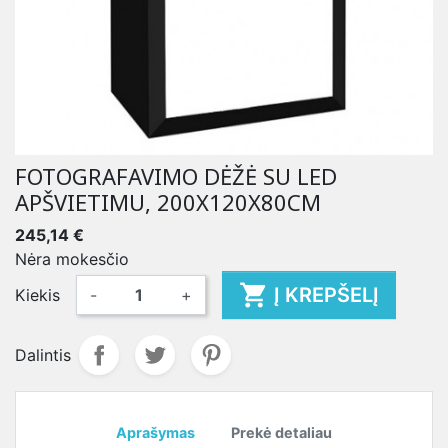
FOTOGRAFAVIMO DĖŽĖ SU LED
APŠVIETIMU, 200X120X80CM
245,14 €
Nėra mokesčio

Į KREPŠELĮ
Kiekis
-
+
Dalintis
Aprašymas
Prekė detaliau