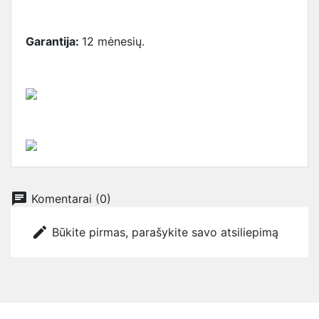
Garantija:
12 mėnesių.
chat
Komentarai (0)
edit
Būkite pirmas, parašykite savo atsiliepimą