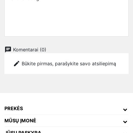
chat
Komentarai (0)
edit
Būkite pirmas, parašykite savo atsiliepimą
PREKĖS
MŪSŲ ĮMONĖ
JŪSŲ PASKYRA