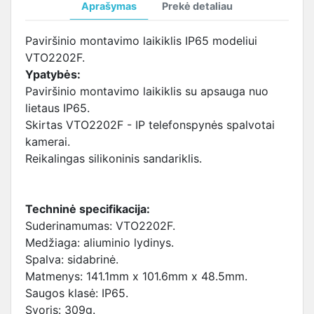
Aprašymas
Prekė detaliau
Paviršinio montavimo laikiklis IP65 modeliui
VTO2202F.
Ypatybės:
Paviršinio montavimo laikiklis su apsauga nuo
lietaus IP65.
Skirtas VTO2202F - IP telefonspynės spalvotai
kamerai.
Reikalingas silikoninis sandariklis.
Techninė specifikacija:
Suderinamumas: VTO2202F.
Medžiaga: aliuminio lydinys.
Spalva: sidabrinė.
Matmenys: 141.1mm x 101.6mm x 48.5mm.
Saugos klasė: IP65.
Svoris: 309g.