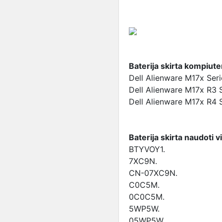
Baterija skirta kompiut
Dell Alienware M17x Seri
Dell Alienware M17x R3 S
Dell Alienware M17x R4 S
Baterija skirta naudoti v
BTYVOY1.
7XC9N.
CN-07XC9N.
C0C5M.
0C0C5M.
5WP5W.
05WP5W.