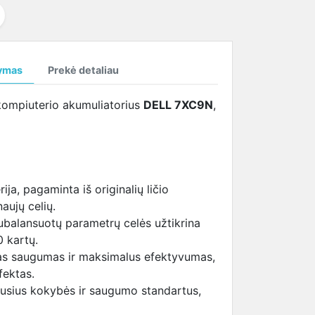
temperatūrą
SAMSUNG ekrano
tema (HBTM)
i
kabeliai
i
ymas
Prekė detaliau
i
ompiuterio akumuliatorius
DELL 7XC9N
,
ija, pagaminta iš originalių ličio
aujų celių.
ubalansuotų parametrų celės užtikrina
0 kartų.
as saugumas ir maksimalus efektyvumas,
fektas.
iausius kokybės ir saugumo standartus,