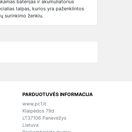
kamas baterijas ir akumuliatorius
cialias talpas, kurios yra paženklintos
rių surinkimo ženklu.
PARDUOTUVĖS INFORMACIJA
www.pc1.lt
Klaipėdos 79d
LT37106 Panevėžys
Lietuva