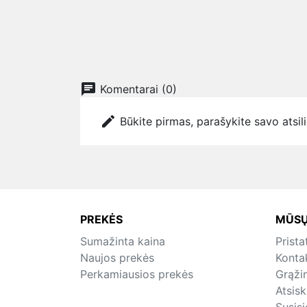
chat
Komentarai (0)
edit
Būkite pirmas, parašykite savo atsil
PREKĖS
MŪSŲ
Sumažinta kaina
Prist
Naujos prekės
Konta
Perkamiausios prekės
Grąži
Atsis