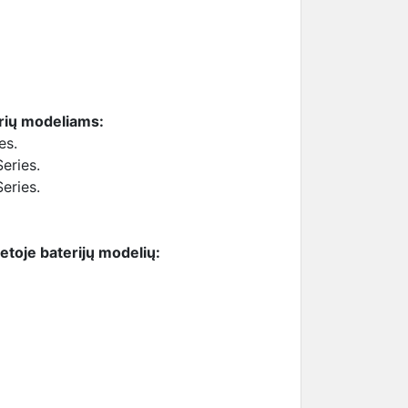
erių modeliams:
es.
eries.
eries.
ietoje baterijų modelių: