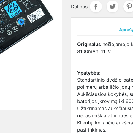
ja
salūs
maitinimo šaltinis
DVR
CVI kameros
LENOVO
Žmogaus kūno 
LENOVO
Dalintis
VO
LENOVO maitinimo
įrenginiai
Valdomos
lizdas
matuojanti sis
aušintuva
ja
šaltinis
CVI kameros
SAMSUNG
MSI
terija
SAMSUNG
lizdas
aušintuva
Apraš
UNG
maitinimo šaltinis
SONY lizdas
TOSHIBA
ja
SONY maitinimo
TOSHIBA
aušintuva
Originalus
nešiojamojo k
baterija
šaltinis
lizdas
8100mAh, 11.1V.
BA
TOSHIBA maitinimo
ja
šaltinis
I
USB-C maitinimo
Ypatybės:
ja
šaltinis
Standartinio dydžio bater
Maitinimo šaltiniai
polimerų arba ličio jonų n
universalūs
Aukščiausios kokybės, s
baterijos įkrovimą iki 60
Užtikrinamas aukščiausi
nepasireiškia atminties e
Klientų, keliančių aukšč
pasirinkimas.