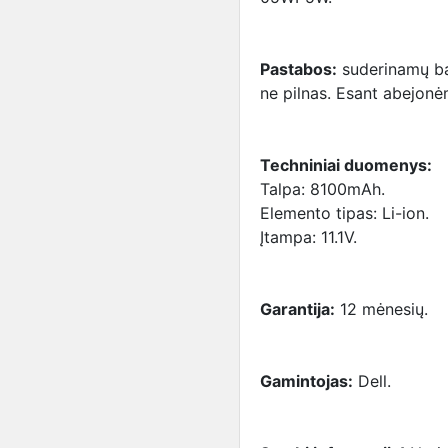
Pastabos:
suderinamų bat
ne pilnas. Esant abejonėm
Techniniai duomenys:
Talpa: 8100mAh.
Elemento tipas: Li-ion.
Įtampa: 11.1V.
Garantija:
12 mėnesių.
Gamintojas:
Dell.