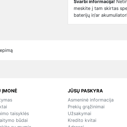
Svarbi informacija!
Netin
meskite į tam skirtas spe
baterijų ir/ar akumuliato
iepimą
 ĮMONĖ
JŪSŲ PASKYRA
atymas
Asmeninė informacija
ktai
Prekių grąžinimai
nimo taisyklės
Užsakymai
kaitymo būdai
Kredito kvitai