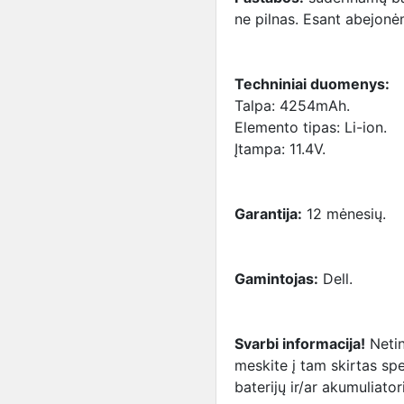
ne pilnas. Esant abejonėm
Techniniai duomenys:
Talpa: 4254mAh.
Elemento tipas: Li-ion.
Įtampa: 11.4V.
Garantija:
12 mėnesių.
Gamintojas:
Dell.
Svarbi informacija!
Netin
meskite į tam skirtas spe
baterijų ir/ar akumuliato