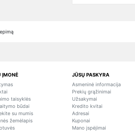
iepimą
 ĮMONĖ
JŪSŲ PASKYRA
atymas
Asmeninė informacija
ktai
Prekių grąžinimai
nimo taisyklės
Užsakymai
kaitymo būdai
Kredito kvitai
iekite su mumis
Adresai
inės žemėlapis
Kuponai
otuvės
Mano įspėjimai