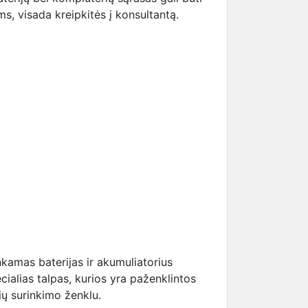
s, visada kreipkitės į konsultantą.
kamas baterijas ir akumuliatorius
cialias talpas, kurios yra paženklintos
rių surinkimo ženklu.