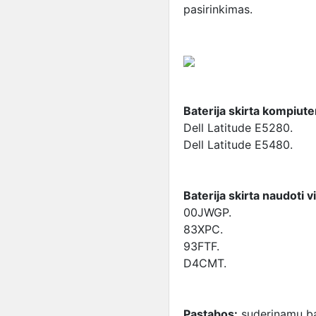
pasirinkimas.
Baterija skirta kompiut
Dell Latitude E5280.
Dell Latitude E5480.
Baterija skirta naudoti v
00JWGP.
83XPC.
93FTF.
D4CMT.
Pastabos:
suderinamų bat