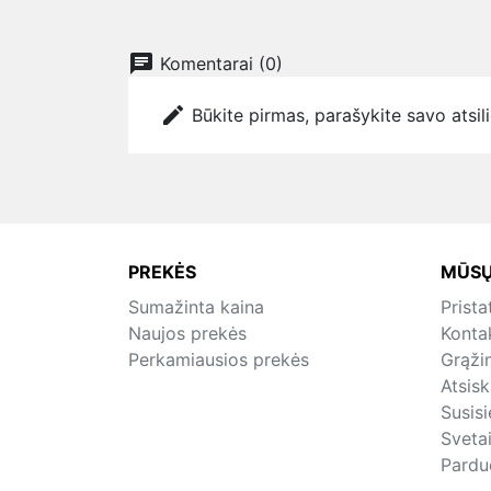
chat
Komentarai (0)
edit
Būkite pirmas, parašykite savo atsil
PREKĖS
MŪSŲ
Sumažinta kaina
Prist
Naujos prekės
Konta
Perkamiausios prekės
Grąži
Atsis
Susis
Sveta
Pardu