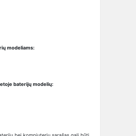
erių modeliams:
ietoje baterijų modelių:
erijų bei kompiuterių sąrašas gali būti