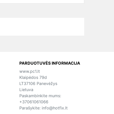
PARDUOTUVĖS INFORMACIJA
www.pc1.lt
Klaipėdos 79d
LT37106 Panevėžys
Lietuva
Paskambinkite mums:
+37061061066
Parašykite:
info@hotfix.lt