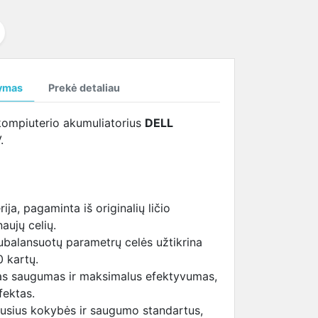
temperatūrą
SAMSUNG ekrano
tema (HBTM)
i
kabeliai
i
ymas
Prekė detaliau
i
ompiuterio akumuliatorius
DELL
.
ija, pagaminta iš originalių ličio
aujų celių.
ubalansuotų parametrų celės užtikrina
0 kartų.
as saugumas ir maksimalus efektyvumas,
fektas.
iausius kokybės ir saugumo standartus,