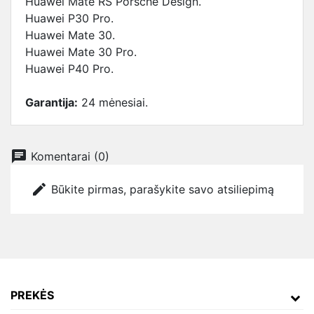
Huawei Mate RS Porsche Design.
Huawei P30 Pro.
Huawei Mate 30.
Huawei Mate 30 Pro.
Huawei P40 Pro.
Garantija:
24 mėnesiai.
chat
Komentarai (0)
edit
Būkite pirmas, parašykite savo atsiliepimą
PREKĖS