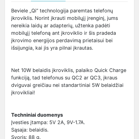
Beviele „Qi“ technologija paremtas telefonų
įkroviklis. Norint įkrauti mobilųjį įrenginį, jums
nereikia laidų ar adapterių, užtenka padėti
mobilųjį telefoną ant įkroviklio ir šis pradeda
įkrovimo energijos perdavimą prietaisui bei
išsijungia, kai jis yra pilnai įkrautas.
Net 10W belaidis įkroviklis, palaiko Quick Charge
funkciją, tad telefonus su QC2 ar QC3, įkraus
dviguvai greičiau nei standartiniai 5W belaidžiai
įkrovikliai!
Techniniai duomenys
Įvesties įtampa: 5V 2A, 9V-1.7A.
Sąsaja: belaidis.
Svoris: 88 g.