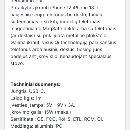
perkaitimo ir kt.
Pritaikytas įkrauti iPhone 12 iPhone 13 ir
naujesnių serijų telefonus be dėklo, tačiau
suderinamas ir su kitų modelių telefonais
magnetiniame MagSafe dėkle arba su telefonais
(ar dėklais) su priklijuota metaline plokštele.
Galima įkrauti visus Qi technologiją palaikančius
telefonus arba ausinių dėklus, tiesiog juos
padėjus ant įkroviklio, nenaudojant specialaus
stovo.
Techniniai duomenys:
Jungtis: USB-C.
Laido ilgis: 1m.
Įvesties įtampa: 5V - 9V / 3A.
Įkrovimo galia: 15W (maks.)
Sertifikatai: CE, FCC, RoHS, ETL, RCM, Qi.
Medžiaga: aliuminis, PC.