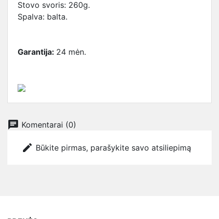
Stovo svoris: 260g.
Spalva: balta.
Garantija:
24 mėn.
chat
Komentarai (0)
edit
Būkite pirmas, parašykite savo atsiliepimą