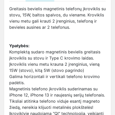
Greitasis bevielis magnetinis telefonų įkroviklis su
stovu, 15W, baltos spalvos, du viename. Kroviklis
vienu metu gali krauti 2 įrenginius, telefoną ir
bevieles ausines ar 2 telefonus.
Ypatybės:
Komplektą sudaro magnetinis bevielis greitasis
įkroviklis su stovu ir Type C krovimo laidas.
Įkroviklis vienu metu krauna 2 įrenginius, vieną
15W (stovo), kitą 5W (stovo pagrindo)
Galima horizontali ir vertikali telefono krovimo
padėtis.
Magnetinis telefono įkroviklis suderinamas su
iPhone 12, iPhone 13 ir naujesnių serijų telefonais.
Tiksliai atitinka telefono viduje esantį magneto
žiedą, nereikia klijuoti metalinės plokštelės!
Įkroviklyje naudojama "QI" technologija, veikianti