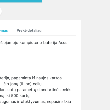
temperatūrą
SAMSUNG ekrano
tema (HBTM)
i
kabeliai
i
ymas
Prekė detaliau
i
šiojamojo kompiuterio baterija Asus
erija, pagaminta iš naujos kartos,
ličio jonų (li-ion) celių.
lansuotų parametrų standartinės celės
imą iki 500 kartų.
augumas ir efektyvumas, nepasireiškia