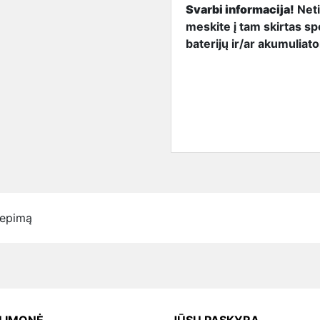
Svarbi informacija!
Neti
meskite į tam skirtas sp
baterijų ir/ar akumuliat
Extra Di
iepimą