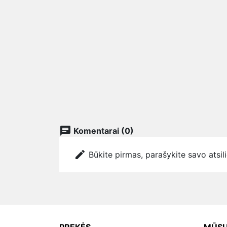
chat
Komentarai (0)
edit
Būkite pirmas, parašykite savo atsil