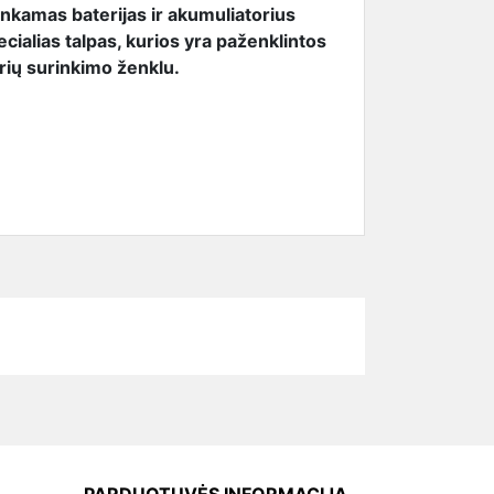
nkamas baterijas ir akumuliatorius
ecialias talpas, kurios yra paženklintos
orių surinkimo ženklu.
gital