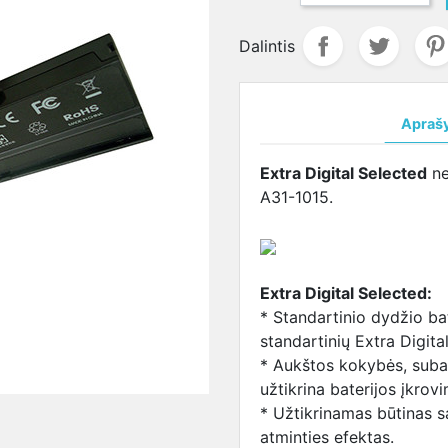
ja
salūs
maitinimo šaltinis
DVR
CVI kameros
LENOVO
Žmogaus kūno 
LENOVO
VO
LENOVO maitinimo
įrenginiai
Valdomos
lizdas
matuojanti sis
aušintuva
Dalintis
ja
šaltinis
CVI kameros
SAMSUNG
MSI
terija
SAMSUNG
lizdas
aušintuva
UNG
maitinimo šaltinis
SONY lizdas
TOSHIBA
Apraš
ja
SONY maitinimo
TOSHIBA
aušintuva
baterija
šaltinis
lizdas
Extra Digital Selected
ne
BA
TOSHIBA maitinimo
A31-1015.
ja
šaltinis
I
USB-C maitinimo
ja
šaltinis
Maitinimo šaltiniai
Extra Digital Selected:
universalūs
* Standartinio dydžio bat
standartinių Extra Digital 
* Aukštos kokybės, suba
užtikrina baterijos įkrov
* Užtikrinamas būtinas s
atminties efektas.