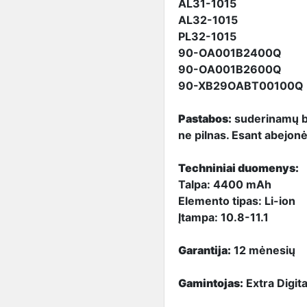
AL31-1015
AL32-1015
PL32-1015
90-OA001B2400Q
90-OA001B2600Q
90-XB29OABT00100Q
Pastabos:
suderinamų ba
ne pilnas. Esant abejonė
Techniniai duomenys:
Talpa: 4400 mAh
Elemento tipas: Li-ion
Įtampa: 10.8-11.1
Garantija:
12 mėnesių
Gamintojas:
Extra Digita