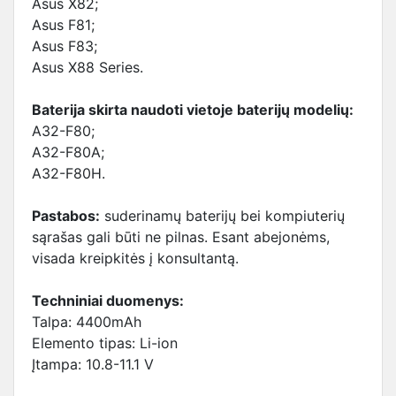
Asus X82;
Asus F81;
Asus F83;
Asus X88 Series.
Baterija skirta naudoti vietoje baterijų modelių:
A32-F80;
A32-F80A;
A32-F80H.
Pastabos:
suderinamų baterijų bei kompiuterių
sąrašas gali būti ne pilnas. Esant abejonėms,
visada kreipkitės į konsultantą.
Techniniai duomenys:
Talpa: 4400mAh
Elemento tipas: Li-ion
Įtampa: 10.8-11.1 V