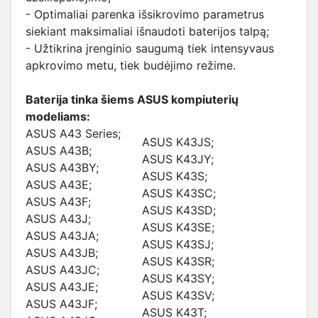
- Optimaliai parenka išsikrovimo parametrus
siekiant maksimaliai išnaudoti baterijos talpą;
- Užtikrina įrenginio saugumą tiek intensyvaus
apkrovimo metu, tiek budėjimo režime.
Baterija tinka šiems ASUS kompiuterių
modeliams:
ASUS A43 Series;
ASUS K43JS;
ASUS A43B;
ASUS K43JY;
ASUS A43BY;
ASUS K43S;
ASUS A43E;
ASUS K43SC;
ASUS A43F;
ASUS K43SD;
ASUS A43J;
ASUS K43SE;
ASUS A43JA;
ASUS K43SJ;
ASUS A43JB;
ASUS K43SR;
ASUS A43JC;
ASUS K43SY;
ASUS A43JE;
ASUS K43SV;
ASUS A43JF;
ASUS K43T;