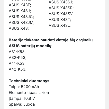
ASUS X43SJ;
ASUS K43F;
ASUS X43SR;
ASUS K43J;
ASUS X43SV;
ASUS K43JC;
ASUS X43T;
ASUS K43JM;
ASUS X43U.
ASUS X43;
Baterija tinkama naudoti vietoje šių orginalių
ASUS baterijų modelių:
A31-K53;
A32-K53;
A41-K53;
A42-K53.
Techniniai duomenys:
Talpa: 5200mAh
Elemento tipas: Li-ion
Įtampa: 10.8 V
Spalva: Juoda