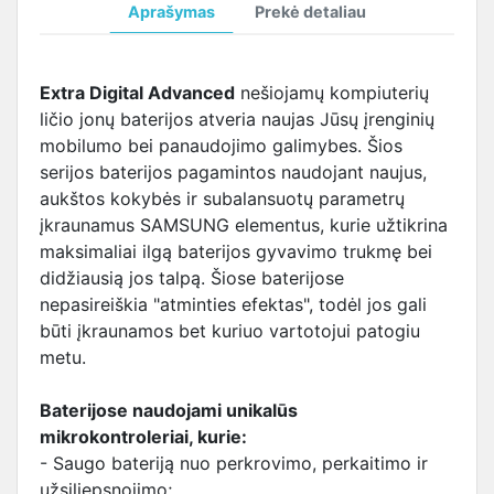
Aprašymas
Prekė detaliau
Extra Digital Advanced
nešiojamų kompiuterių
ličio jonų baterijos atveria naujas Jūsų įrenginių
mobilumo bei panaudojimo galimybes. Šios
serijos baterijos pagamintos naudojant naujus,
aukštos kokybės ir subalansuotų parametrų
įkraunamus SAMSUNG elementus, kurie užtikrina
maksimaliai ilgą baterijos gyvavimo trukmę bei
didžiausią jos talpą. Šiose baterijose
nepasireiškia "atminties efektas", todėl jos gali
būti įkraunamos bet kuriuo vartotojui patogiu
metu.
Baterijose naudojami unikalūs
mikrokontroleriai, kurie:
- Saugo bateriją nuo perkrovimo, perkaitimo ir
užsiliepsnojimo;