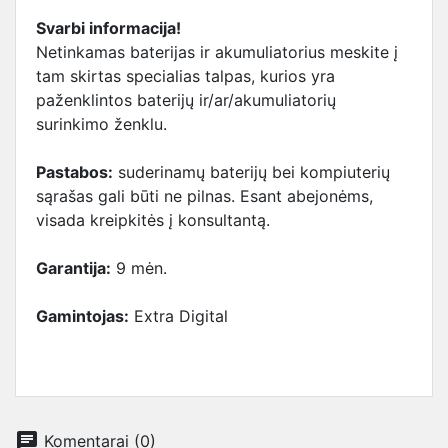
Svarbi informacija!
Netinkamas baterijas ir akumuliatorius meskite į
tam skirtas specialias talpas, kurios yra
paženklintos baterijų ir/ar/akumuliatorių
surinkimo ženklu.
Pastabos:
suderinamų baterijų bei kompiuterių
sąrašas gali būti ne pilnas. Esant abejonėms,
visada kreipkitės į konsultantą.
Garantija:
9 mėn.
Gamintojas:
Extra Digital
chat
Komentarai (0)