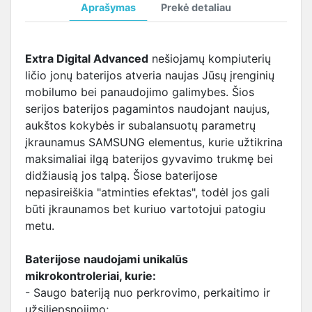
Aprašymas
Prekė detaliau
Extra Digital Advanced
nešiojamų kompiuterių
ličio jonų baterijos atveria naujas Jūsų įrenginių
mobilumo bei panaudojimo galimybes. Šios
serijos baterijos pagamintos naudojant naujus,
aukštos kokybės ir subalansuotų parametrų
įkraunamus SAMSUNG elementus, kurie užtikrina
maksimaliai ilgą baterijos gyvavimo trukmę bei
didžiausią jos talpą. Šiose baterijose
nepasireiškia "atminties efektas", todėl jos gali
būti įkraunamos bet kuriuo vartotojui patogiu
metu.
Baterijose naudojami unikalūs
mikrokontroleriai, kurie:
- Saugo bateriją nuo perkrovimo, perkaitimo ir
užsiliepsnojimo;