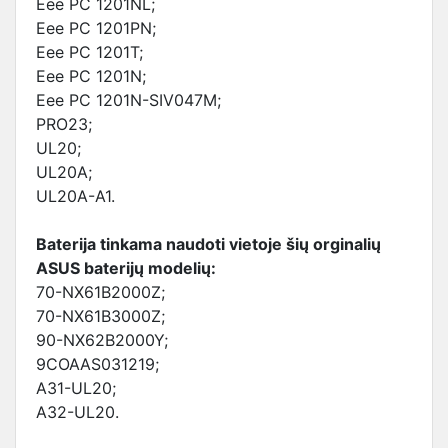
Eee PC 1201NL;
Eee PC 1201PN;
Eee PC 1201T;
Eee PC 1201N;
Eee PC 1201N-SIV047M;
PRO23;
UL20;
UL20A;
UL20A-A1.
Baterija tinkama naudoti vietoje šių orginalių
ASUS baterijų modelių:
70-NX61B2000Z;
70-NX61B3000Z;
90-NX62B2000Y;
9COAAS031219;
A31-UL20;
A32-UL20.