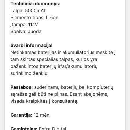
Techniniai duomenys:
Talpa: 5000mAh
Elemento tipas: Li-ion
Įtampa: 11.1V
Spalva: Juoda
Svarbi informacija!
Netinkamas baterijas ir akumuliatorius meskite į
tam skirtas specialias talpas, kurios yra
paženklintos baterijų ir/ar/akumuliatorių
surinkimo ženklu.
Pastabos:
suderinamų baterijų bei kompiuterių
sąrašas gali būti ne pilnas. Esant abejonėms,
visada kreipkitės į konsultantą.
Garantija:
12 mėn.
Gamintojas:
Extra Digital