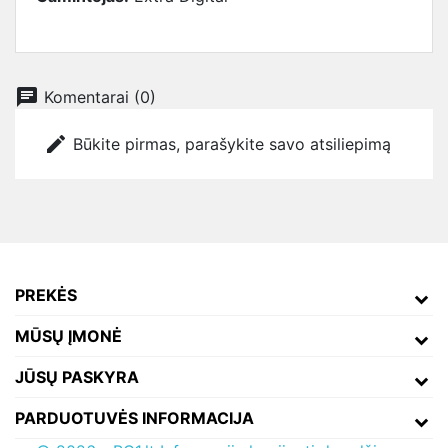
chat
Komentarai (0)
edit
Būkite pirmas, parašykite savo atsiliepimą
PREKĖS
MŪSŲ ĮMONĖ
JŪSŲ PASKYRA
PARDUOTUVĖS INFORMACIJA